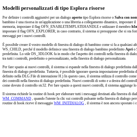
Modelli personalizzati di tipo Esplora risorse
Per definire i controlli aggiuntivi per un dialogo
aperto
tipo Esplora risorse o
Salva con no
bambino è una risorsa in un'applicazione o una libreria a collegamento dinamico, impo
memoria, impostare il flag OFN_ENABLETEMPLATEHANDLE e utilizzare il membro
hIn
impostare il flag OFN_EXPLORER; in caso contrario, il sistema si presuppone che si sta fornen
messaggi per i nuovi controlli.
È possibile creare il vostro modello di finestra di dialogo di bambino come si fa a qualsi
WS_CHILD, perché il modello definisce una finestra di dialogo bambino predefinito
Apri
o
predefinita. Lo stile DS_3DLOOK fa in modo che l'aspetto dei controlli nella finestra di dialo
tra tutti i controlli, predefinito o personalizzato, nella finestra di dialogo personalizzata.
Per fare spazio ai nuovi controlli, il sistema si espande nella finestra di dialogo predefinita dal
finestra di dialogo predefinita. Tuttavia, è possibile ignorare questa impostazione predefinita d
definito nella DLG.File di intestazione H.) In questo caso, il sistema utilizza il controllo come 
dei controlli nella finestra di dialogo predefinita. Nuovi controlli di sotto e a destra del contr
come dovuto il controllo stc32. Per fare spazio a questi nuovi controlli, il sistema aggiunge lo s
Il sistema richiede la routine di hook per elaborare tutti i messaggi destinati alla finestra di 
WM_COMMAND
, quando l'utente fa clic sui controlli pulsante nella finestra di dialogo pe
routine di hook riceve il messaggio
WM_INITDIALOG
, il sistema è non ancora spostato i co