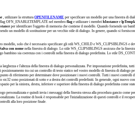
me
, utilizzare la struttura
OPENFILENAME
per specificare un modello per una finestra di dial
stare il flag OFN_ENABLETEMPLATE nel membro
flag
e utilizzare i membri
hInstance
e
lpTempl
stance
per identificare l'oggetto di memoria che contiene il modello. Quando fornendo un bambin
do un modello di sostituzione per un vecchio stile di dialogo. In genere, quando si forniscono u
asi altro modello, solo che è necessario specificare gli stili WS_CHILD e WS_CLIPSIBLINGS e 
Salva con nome
nella finestra di dialogo. Lo stile WS_CLIPSIBLINGS assicura che la finestra d
go bambino sia coerenza con i controlli nella finestra di dialogo predefinita. Lo stile DS_CONTRO
la larghezza e l'altezza della finestra di dialogo personalizzata. Per impostazione predefinita, tutt
i posizionamento tra cui un controllo di testo statico nel vostro modello di finestra di dialogo pe
punto di riferimento per determinare dove posizionare i nuovi controlli. Tutti i nuovi controlli di 
ollo stc32 sono posizionati di sotto e a destra dei controlli predefiniti. In generale, ogni nuovo co
pazio per la sinistra, destra, inferiore e superiore della finestra di dialogo predefinita come stat
dialogo personalizzata e quindi invia i messaggi della finestra stessa alla procedura gancio come 
rsonalizzata. La routine di hook è responsabile per l'inizializzazione di questi controlli e il recup
ntrolli alla loro posizione finale.