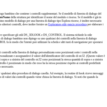
ogo bambino che contiene i controlli supplementari. Se il modello di finestra di dialogo del
ateName
della struttura per identificare il nome del modulo e risorsa. Se il modello è già in
o modello di dialogo per una finestra di dialogo tipo Esplora risorse, è inoltre necessario
lteriori controlli, deve inoltre fornire un
Esploratore-stile gancio procedura
per elaborare i
deve specificare gli stili DS_3DLOOK e DS_CONTROL. Il sistema richiede lo stile
i dialogo bambino non dipinge su uno qualsiasi dei controlli nella finestra di dialogo
L fa in modo che l'utente può utilizzare la scheda e altri tasti di navigazione per spostarsi
i i controlli nella finestra di dialogo personalizzata sono posizionati
sotto
i controlli nella
rsonalizzate e assegnandovi il valore dell'identificatore del controllo di stc32. (Questo valore è
sopra e a sinistra del controllo stc32 sono posizionati la stessa quantità di sopra e a sinistra
ntrollo è posizionato in modo che esso ha la stessa posizione rispetto ai controlli predefiniti
o necessario.
per qualsiasi altra procedura di dialogo casella. Ad esempio, la routine di hook riceve messaggi
ero di valori dai controlli quando viene chiusa la finestra di dialogo. Si noti che quando la