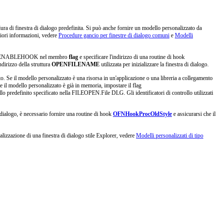
dura di finestra di dialogo predefinita. Si può anche fornire un modello personalizzato da
eriori informazioni, vedere
Procedure gancio per finestre di dialogo comuni
e
Modelli
g OFN_ENABLEHOOK nel membro
flag
e specificare l'indirizzo di una routine di hook
ndirizzo della struttura
OPENFILENAME
utilizzata per inizializzare la finestra di dialogo.
to. Se il modello personalizzato è una risorsa in un'applicazione o una libreria a collegamento
Se il modello personalizzato è già in memoria, impostare il flag
lo predefinito specificato nella FILEOPEN.File DLG. Gli identificatori di controllo utilizzati
i dialogo, è necessario fornire una routine di hook
OFNHookProcOldStyle
e assicurarsi che il
izzazione di una finestra di dialogo stile Explorer, vedere
Modelli personalizzati di tipo