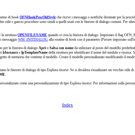
utine di hook
OFNHookProcOldStyle
che riceve i messaggi o notifiche destinate per la proce
cchio stile e gancio procedure sono simili a quelli usati con le finestre di dialogo comuni. Per ult
e la struttura
OPENFILENAME
quando si crea la finestra di dialogo. Impostare il fla
 un messaggio
WM_INITDIALOG
alla routine di hook con il parametro
lParam
impostato sull'i
o per la finestra di dialogo
Apri
o
Salva con nome
da utilizzare al posto del modello predefini
ri
hInstance
e
lpTemplateName
della struttura per identificare il nome del modulo e risorsa. 
ggetto di memoria che contiene il modello. Creare il modello personalizzato modificando il model
zano le finestre di dialogo di tipo Esplora risorse. Se si desidera visualizzare un vecchio stile d
AME
.
nalizzato come una personalizzazione di tipo Esplora risorse. Per informazioni sulla personal
Index