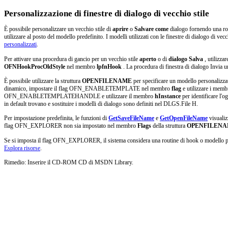
Personalizzazione di finestre di dialogo di vecchio stile
È possibile personalizzare un vecchio stile di
aprire
o
Salvare come
dialogo fornendo una ro
utilizzare al posto del modello predefinito. I modelli utilizzati con le finestre di dialogo di ve
personalizzati
.
Per attivare una procedura di gancio per un vecchio stile
aperto
o di
dialogo Salva
, utilizzar
OFNHookProcOldStyle
nel membro
lpfnHook
. La procedura di finestra di dialogo Invia
È possibile utilizzare la struttura
OPENFILENAME
per specificare un modello personalizzat
dinamico, impostare il flag OFN_ENABLETEMPLATE nel membro
flag
e utilizzare i memb
OFN_ENABLETEMPLATEHANDLE e utilizzare il membro
hInstance
per identificare l'o
in default trovano e sostituire i modelli di dialogo sono definiti nel DLGS.File H.
Per impostazione predefinita, le funzioni di
GetSaveFileName
e
GetOpenFileName
visualiz
flag OFN_EXPLORER non sia impostato nel membro
Flags
della struttura
OPENFILEN
Se si imposta il flag OFN_EXPLORER, il sistema considera una routine di hook o modello perso
Esplora risorse
.
Rimedio: Inserire il CD-ROM CD di MSDN Library.