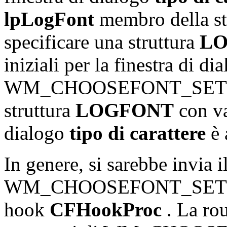
lpLogFont
membro della st
specificare una struttura
L
iniziali per la finestra di d
WM_CHOOSEFONT_SETLOG
struttura
LOGFONT
con va
dialogo
tipo di carattere
è 
In genere, si sarebbe invia 
WM_CHOOSEFONT_SETLOG
hook
CFHookProc
. La rou