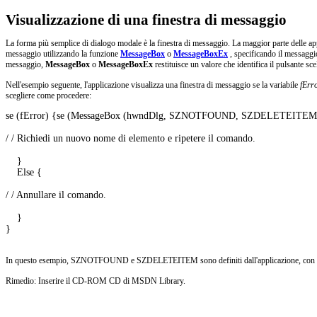
Visualizzazione di una finestra di messaggio
La forma più semplice di dialogo modale è la finestra di messaggio. La maggior parte delle appli
messaggio utilizzando la funzione
MessageBox
o
MessageBoxEx
, specificando il messaggio
messaggio,
MessageBox
o
MessageBoxEx
restituisce un valore che identifica il pulsante sc
Nell'esempio seguente, l'applicazione visualizza una finestra di messaggio se la variabile
fErr
scegliere come procedere:
se (fError) {se (MessageBox (hwndDlg, SZNOTFOUND, SZDELETEITE
/ / Richiedi un nuovo nome di elemento e ripetere il comando. 

    }

    Else {

/ / Annullare il comando. 

    }

} 

In questo esempio, SZNOTFOUND e SZDELETEITEM sono definiti dall'applicazione, con terminaz
Rimedio: Inserire il CD-ROM CD di MSDN Library.