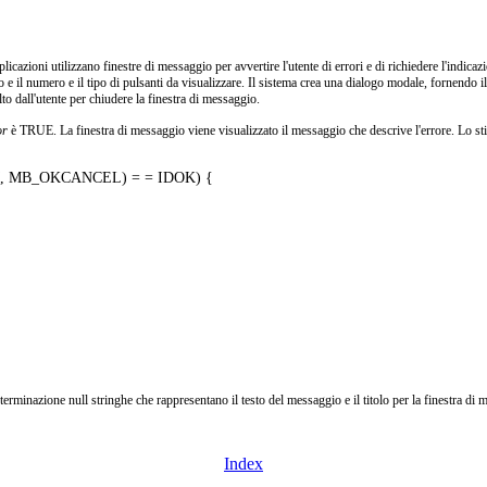
cazioni utilizzano finestre di messaggio per avvertire l'utente di errori e di richiedere l'indicaz
 e il numero e il tipo di pulsanti da visualizzare. Il sistema crea una dialogo modale, fornendo il
elto dall'utente per chiudere la finestra di messaggio.
or
è TRUE. La finestra di messaggio viene visualizzato il messaggio che descrive l'errore. 
M, MB_OKCANCEL) = = IDOK) {

ione null stringhe che rappresentano il testo del messaggio e il titolo per la finestra di 
Index