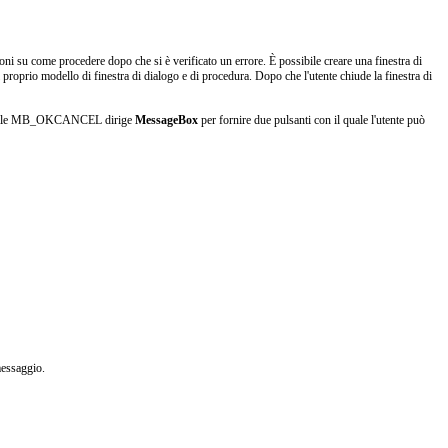
ioni su come procedere dopo che si è verificato un errore. È possibile creare una finestra di
 proprio modello di finestra di dialogo e di procedura. Dopo che l'utente chiude la finestra di
Lo stile MB_OKCANCEL dirige
MessageBox
per fornire due pulsanti con il quale l'utente può
messaggio.