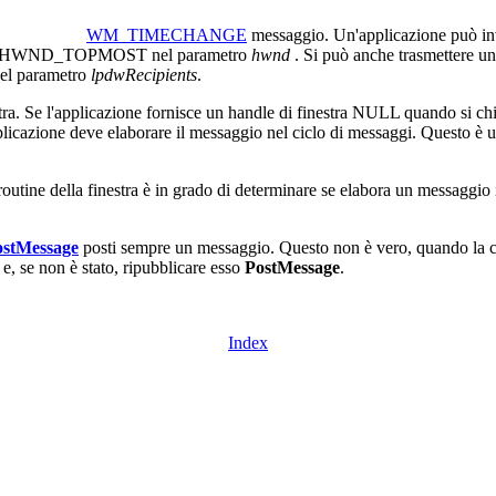
WM_TIMECHANGE
messaggio. Un'applicazione può invia
do HWND_TOPMOST nel parametro
hwnd
. Si può anche trasmettere un
l parametro
lpdwRecipients
.
tra. Se l'applicazione fornisce un handle di finestra NULL quando si c
pplicazione deve elaborare il messaggio nel ciclo di messaggi. Questo è 
routine della finestra è in grado di determinare se elabora un messaggio i
ostMessage
posti sempre un messaggio. Questo non è vero, quando la co
 e, se non è stato, ripubblicare esso
PostMessage
.
Index