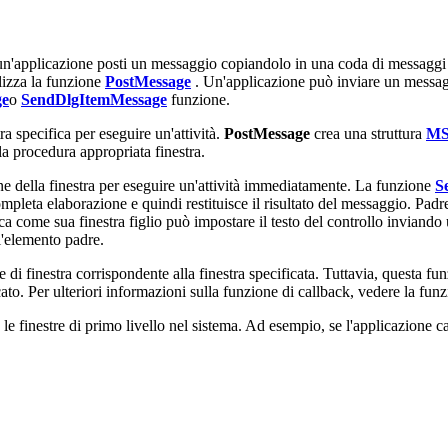
, un'applicazione posti un messaggio copiandolo in una coda di messag
ilizza la funzione
PostMessage
. Un'applicazione può inviare un messa
ge
o
SendDlgItemMessage
funzione.
a specifica per eseguire un'attività.
PostMessage
crea una struttura
M
la procedura appropriata finestra.
ne della finestra per eseguire un'attività immediatamente. La funzione
S
 completa elaborazione e quindi restituisce il risultato del messaggio. P
 come sua finestra figlio può impostare il testo del controllo inviando u
ll'elemento padre.
di finestra corrispondente alla finestra specificata. Tuttavia, questa fu
cato. Per ulteriori informazioni sulla funzione di callback, vedere la fun
le finestre di primo livello nel sistema. Ad esempio, se l'applicazione cam