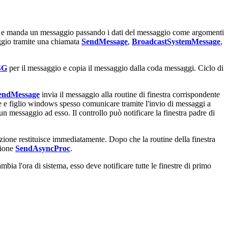
gi e manda un messaggio passando i dati del messaggio come argomenti
ggio tramite una chiamata
SendMessage
,
BroadcastSystemMessage
,
SG
per il messaggio e copia il messaggio dalla coda messaggi. Ciclo di
endMessage
invia il messaggio alla routine di finestra corrispondente
adre e figlio windows spesso comunicare tramite l'invio di messaggi a
n messaggio ad esso. Il controllo può notificare la finestra padre di
nzione restituisce immediatamente. Dopo che la routine della finestra
zione
SendAsyncProc
.
bia l'ora di sistema, esso deve notificare tutte le finestre di primo