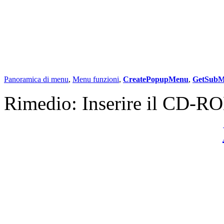
Panoramica di menu
,
Menu funzioni
,
CreatePopupMenu
,
GetSub
Rimedio: Inserire il CD-