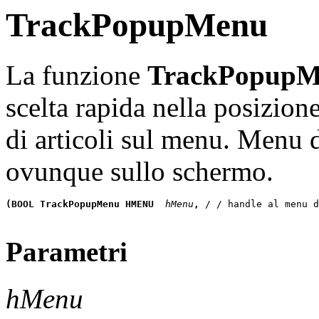
TrackPopupMenu
La funzione
TrackPopup
scelta rapida nella posizione
di articoli sul menu. Menu d
ovunque sullo schermo.
(BOOL TrackPopupMenu HMENU
 hMenu
, 
/ / handle al menu d
Parametri
hMenu