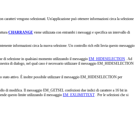
non caratteri vengono selezionati. Un'applicazione può ottenere informazioni circa la selezione
uttura
CHARRANGE
viene utilizzata con entrambi i messaggi e specifica un intervallo di
ntenente informazioni circa la nuova selezione. Un controllo rich edit Invia questo messaggio
one di selezione in qualsiasi momento utilizzando il messaggio
EM_HIDESELECTION
. Ad
e la finestra di dialogo, nel qual caso è necessario utilizzare il messaggio EM_HIDESELECTION
de lo stato attivo. È inoltre possibile utilizzare il messaggio EM_HIDESELECTION per
ollo di modifica. Il messaggio EM_GETSEL confezioni due indici di carattere a 16 bit in
stende questo limite utilizzando il messaggio
EM_EXLIMITTEXT
. Per le selezioni che si