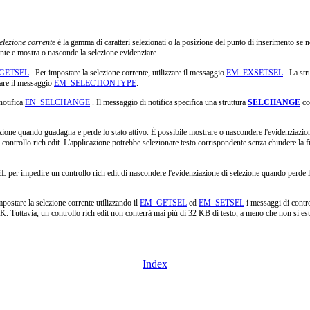
elezione corrente
è la gamma di caratteri selezionati o la posizione del punto di inserimento se 
nte e mostra o nasconde la selezione evidenziare.
GETSEL
. Per impostare la selezione corrente, utilizzare il messaggio
EM_EXSETSEL
. La str
zzare il messaggio
EM_SELECTIONTYPE
.
notifica
EN_SELCHANGE
. Il messaggio di notifica specifica una struttura
SELCHANGE
co
lezione quando guadagna e perde lo stato attivo. È possibile mostrare o nascondere l'evidenziazi
n un controllo rich edit. L'applicazione potrebbe selezionare testo corrispondente senza chiuder
EL per impedire un controllo rich edit di nascondere l'evidenziazione di selezione quando per
postare la selezione corrente utilizzando il
EM_GETSEL
ed
EM_SETSEL
i messaggi di contr
4 K. Tuttavia, un controllo rich edit non conterrà mai più di 32 KB di testo, a meno che non si e
Index