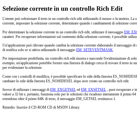
Selezione corrente in un controllo Rich Edit
L'utente può selezionare il testo in un controllo rich edit utilizzando il mouse o la tastiera. La
s
corrente, impostare la selezione corrente, determinare quando i cambiamenti di selezione corre
Per determinare la selezione corrente in un controllo rich edit, utilizzare il messaggio
EM_EX
caratteri. Per recuperare informazioni sul contenuto della selezione corrente, è possibile utili
Un'applicazione può rilevare quando cambia la selezione corrente elaborando il messaggio di 
di notifica solo se si attiva utilizzando il messaggio
EM_SETEVENTMASK
.
Per impostazione predefinita, un controllo rich edit mostra e nasconde l'evidenziazione di se
esempio, un'applicazione potrebbe fornire una finestra di dialogo cerca di trovare il testo i
per evidenziare la selezione.
Come con i controlli di modifica, è possibile specificare lo stile della finestra ES_NOHIDES
cambiare lo stile della finestra ES_NOHIDESEL dopo aver creato un controllo rich edit.
Invece di utilizzare i messaggi di
EM_EXGETSEL
ed
EM_EXSETSEL
, puoi recuperare e im
valore a 32 bit e, pertanto, funziona solo per le selezioni che ricadono interamente il primo 6
estendono oltre il primo 64K di testo, il messaggio EM_GETSEL restituisce-1.
Rimedio: Inserire il CD-ROM CD di MSDN Library.