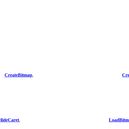
CreateBitmap
,
Cr
HideCaret
,
LoadBitm