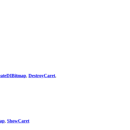
eateDIBitmap
,
DestroyCaret
,
ap
,
ShowCaret