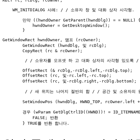
RECT rc, rcDlg, rcOwner; 

    WM_INITDIALOG 사례: / / 소유자 창 및 대화 상자 사각형. 

        만약 ((hwndOwner GetParent(hwndDlg)) = = NULL) {
            hwndOwner = GetDesktopWindow(); 

        }

GetWindowRect hwndOwner, 앰프 (rcOwner); 

        GetWindowRect (hwndDlg, 및 rcDlg); 

        CopyRect (rc & rcOwner); 

         / / 소유자를 오프셋 하 고 대화 상자의 사각형 있도록 
        OffsetRect (& rcDlg,-rcDlg.left,-rcDlg.top); 

        OffsetRect (rc, 및-rc.left,-rc.top); 

        OffsetRect (rc, 및-rcDlg.right,-rcDlg.bottom); 

         / / 새 위치는 나머지 절반의 합 / / 공간 및 소유자의 원
        SetWindowPos (hwndDlg, HWND_TOP, rcOwner.left
        경우 (wParam GetDlgCtrlID((HWND))! = ID_ITEMNAME
            FALSE; 반환 

        } TRUE를 반환 합니다. 
