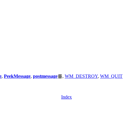
e
,
PeekMessage
,
postmessage
를,
WM_DESTROY
,
WM_QUIT
Index