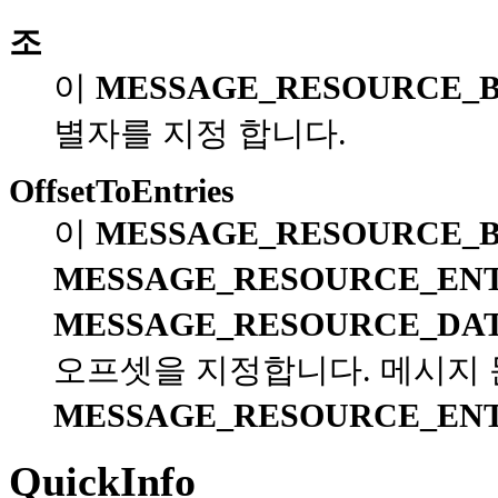
조
이
MESSAGE_RESOURCE_
별자를 지정 합니다.
OffsetToEntries
이
MESSAGE_RESOURCE_
MESSAGE_RESOURCE_EN
MESSAGE_RESOURCE_DA
오프셋을 지정합니다. 메시지 
MESSAGE_RESOURCE_EN
QuickInfo