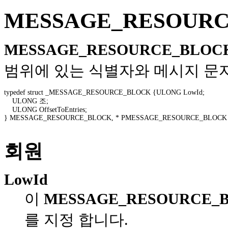
MESSAGE_RESOUR
MESSAGE_RESOURCE_BLO
범위에 있는 식별자와 메시지 문자
typedef struct _MESSAGE_RESOURCE_BLOCK {ULONG LowId; 

    ULONG 조; 

    ULONG OffsetToEntries; 

} MESSAGE_RESOURCE_BLOCK, * PMESSAGE_RESOURCE_BLOCK 
회원
LowId
이
MESSAGE_RESOURCE_
를 지정 합니다.