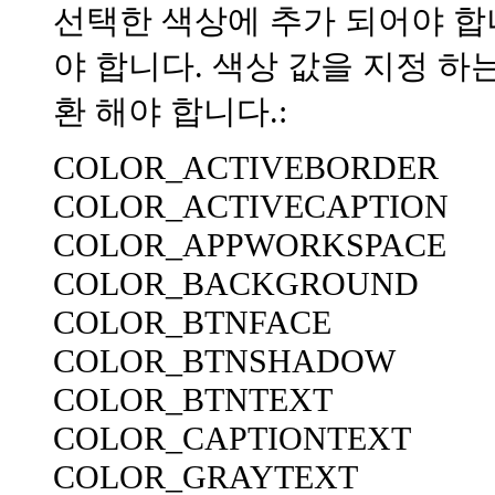
선택한 색상에 추가 되어야 합니
야 합니다. 색상 값을 지정 하
환 해야 합니다.:
COLOR_ACTIVEBORDER
COLOR_ACTIVECAPTION
COLOR_APPWORKSPACE
COLOR_BACKGROUND
COLOR_BTNFACE
COLOR_BTNSHADOW
COLOR_BTNTEXT
COLOR_CAPTIONTEXT
COLOR_GRAYTEXT