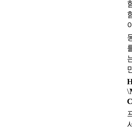
야
\
C