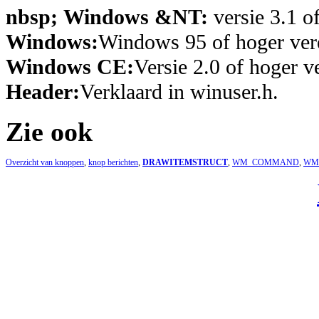
nbsp; Windows &NT:
versie 3.1 o
Windows:
Windows 95 of hoger vere
Windows CE:
Versie 2.0 of hoger ve
Header:
Verklaard in winuser.h.
Zie ook
Overzicht van knoppen
,
knop berichten
,
DRAWITEMSTRUCT
,
WM_COMMAND
,
WM