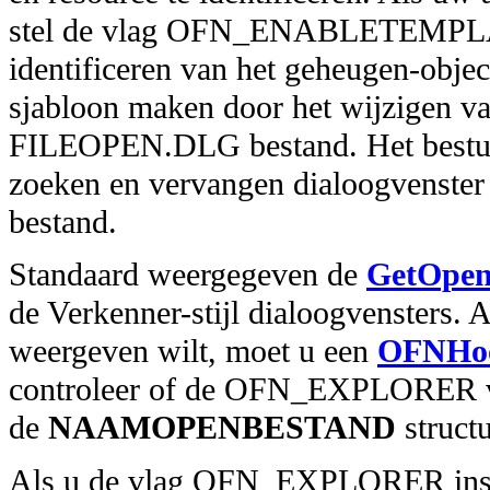
stel de vlag OFN_ENABLETEMP
identificeren van het geheugen-objec
sjabloon maken door het wijzigen v
FILEOPEN.DLG bestand. Het besturin
zoeken en vervangen dialoogvenster
bestand.
Standaard weergegeven de
GetOpen
de Verkenner-stijl dialoogvensters. A
weergeven wilt, moet u een
OFNHoo
controleer of de OFN_EXPLORER vla
de
NAAMOPENBESTAND
structu
Als u de vlag OFN_EXPLORER instel