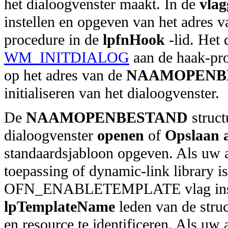
het dialoogvenster maakt. In de
vlag
instellen en opgeven van het adres 
procedure in de
lpfnHook
-lid. Het 
WM_INITDIALOG
aan de haak-pr
op het adres van de
NAAMOPENB
initialiseren van het dialoogvenster.
De
NAAMOPENBESTAND
struct
dialoogvenster
openen
of
Opslaan a
standaardsjabloon opgeven. Als uw a
toepassing of dynamic-link library is
OFN_ENABLETEMPLATE vlag inst
lpTemplateName
leden van de stru
en resource te identificeren. Als uw 