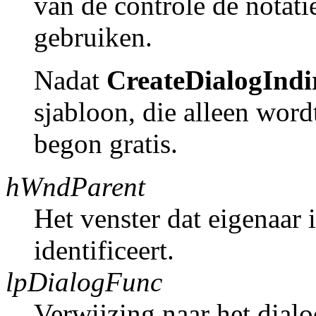
van de controle de notat
gebruiken.
Nadat
CreateDialogIndi
sjabloon, die alleen word
begon gratis.
hWndParent
Het venster dat eigenaar 
identificeert.
lpDialogFunc
Verwijzing naar het dial