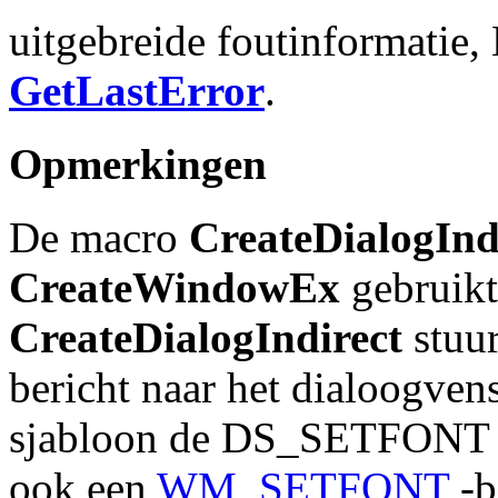
uitgebreide foutinformatie,
GetLastError
.
Opmerkingen
De macro
CreateDialogInd
CreateWindowEx
gebruikt
CreateDialogIndirect
stuu
bericht naar het dialoogven
sjabloon de DS_SETFONT sti
ook een
WM_SETFONT
-b