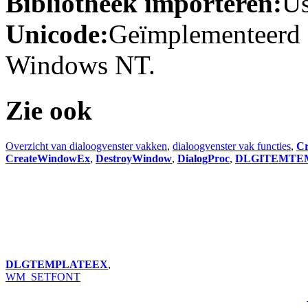
Bibliotheek importeren:
Us
Unicode:
Geïmplementeerd 
Windows NT.
Zie ook
Overzicht van dialoogvenster vakken
,
dialoogvenster vak functies
,
Cr
CreateWindowEx
,
DestroyWindow
,
DialogProc
,
DLGITEMTE
DLGTEMPLATEEX
,
WM_SETFONT