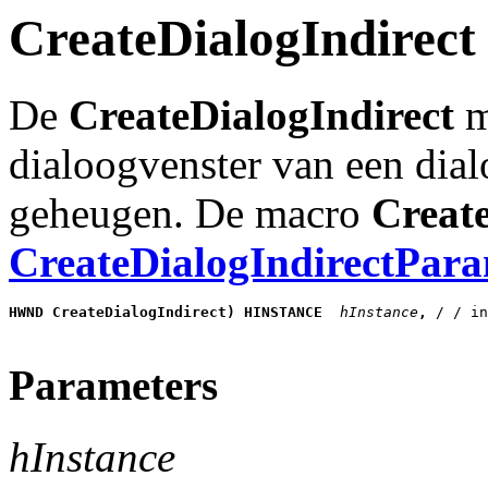
CreateDialogIndirect
De
CreateDialogIndirect
m
dialoogvenster van een dial
geheugen. De macro
Create
CreateDialogIndirectPar
HWND CreateDialogIndirect) HINSTANCE
 hInstance
, 
/ / in
Parameters
hInstance