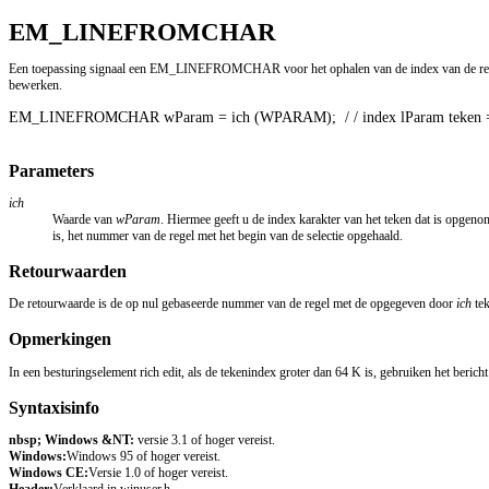
EM_LINEFROMCHAR
Een toepassing signaal een EM_LINEFROMCHAR voor het ophalen van de index van de regel wa
bewerken.
EM_LINEFROMCHAR wParam = ich (WPARAM);  / / index lParam teken = 0;      
Parameters
ich
Waarde van
wParam
. Hiermee geeft u de index karakter van het teken dat is opge
is, het nummer van de regel met het begin van de selectie opgehaald.
Retourwaarden
De retourwaarde is de op nul gebaseerde nummer van de regel met de opgegeven door
ich
tek
Opmerkingen
In een besturingselement rich edit, als de tekenindex groter dan 64 K is, gebruiken he
Syntaxisinfo
nbsp; Windows &NT:
versie 3.1 of hoger vereist.
Windows:
Windows 95 of hoger vereist.
Windows CE:
Versie 1.0 of hoger vereist.
Header:
Verklaard in winuser.h.