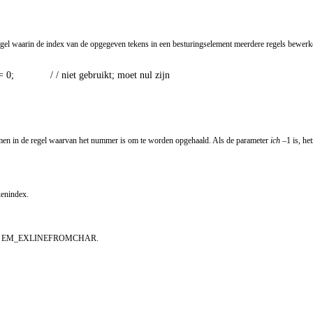
arin de index van de opgegeven tekens in een besturingselement meerdere regels bewerken. D
       / / niet gebruikt; moet nul zijn 

nomen in de regel waarvan het nummer is om te worden opgehaald. Als de parameter
ich
–1 is, het
enindex.
t bericht EM_EXLINEFROMCHAR.