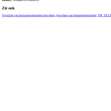
Zie ook
Overzicht van besturingselementen bewerken
,
bewerken van besturingsberichten
,
EM_EXL