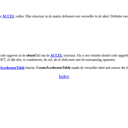
en
ACCEL
vullen. Elke structuur in de matrix definieert een versneller in de tabel. Definitie va
l code opgeven in de
sleutel
lid van de
ACCEL
structuur. Als u een virtuele-sleutel code opge
lle drie, te combineren, de ctrl, alt of shift-toets met de toetsaanslag opnemen.
AcceleratorTable
functie.
CreateAcceleratorTable
maakt de versneller tabel and returns the h
Index