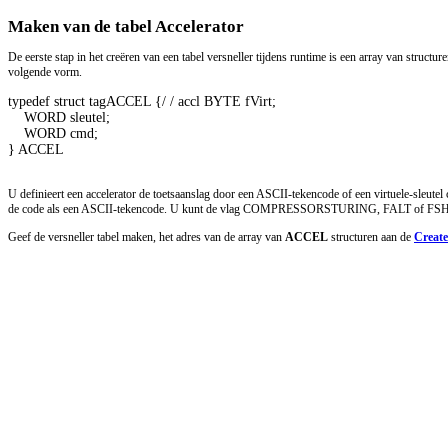
Maken van de tabel Accelerator
De eerste stap in het creëren van een tabel versneller tijdens runtime is een array van structur
volgende vorm.
typedef struct tagACCEL {/ / accl BYTE fVirt; 

    WORD sleutel; 

    WORD cmd; 

} ACCEL 

U definieert een accelerator de toetsaanslag door een ASCII-tekencode of een virtuele-sleute
de code als een ASCII-tekencode. U kunt de vlag COMPRESSORSTURING, FALT of FSHIFT, of a
Geef de versneller tabel maken, het adres van de array van
ACCEL
structuren aan de
Create