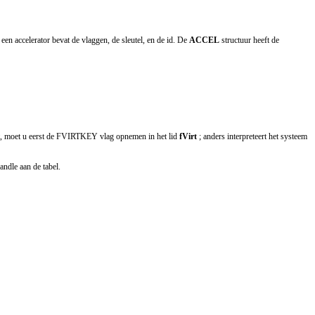
n een accelerator bevat de vlaggen, de sleutel, en de id. De
ACCEL
structuur heeft de
eft, moet u eerst de FVIRTKEY vlag opnemen in het lid
fVirt
; anders interpreteert het systeem
andle aan de tabel.