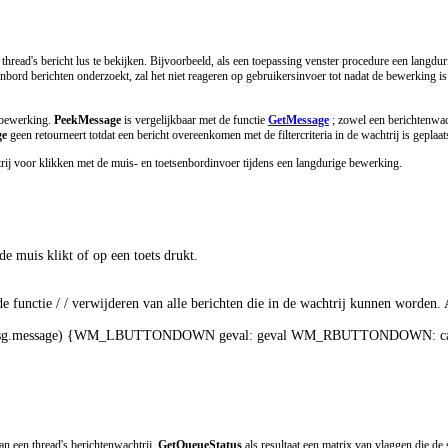
 thread's bericht lus te bekijken. Bijvoorbeeld, als een toepassing venster procedure een lang
bord berichten onderzoekt, zal het niet reageren op gebruikersinvoer tot nadat de bewerking is
e bewerking.
PeekMessage
is vergelijkbaar met de functie
GetMessage
; zowel een berichtenwach
ge
geen retourneert totdat een bericht overeenkomen met de filtercriteria in de wachtrij is geplaat
ij voor klikken met de muis- en toetsenbordinvoer tijdens een langdurige bewerking.
de muis klikt of op een toets drukt. 

functie / / verwijderen van alle berichten die in de wachtrij kunnen worden. Als
h(msg.message) {WM_LBUTTONDOWN geval: geval WM_RBUTTONDOWN: case WM
n een thread's berichtenwachtrij.
GetQueueStatus
als resultaat een matrix van vlaggen die de 