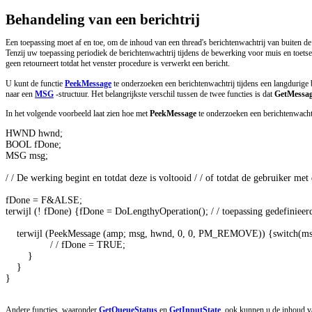
Behandeling van een berichtrij
Een toepassing moet af en toe, om de inhoud van een thread's berichtenwachtrij van buiten de
Tenzij uw toepassing periodiek de berichtenwachtrij tijdens de bewerking voor muis en toetsen
geen retourneert totdat het venster procedure is verwerkt een bericht.
U kunt de functie
PeekMessage
te onderzoeken een berichtenwachtrij tijdens een langdurig
naar een
MSG
-structuur. Het belangrijkste verschil tussen de twee functies is dat
GetMessa
In het volgende voorbeeld laat zien hoe met
PeekMessage
te onderzoeken een berichtenwachtr
HWND hwnd; 

BOOL fDone; 

MSG msg; 

/ / De werking begint en totdat deze is voltooid / / of totdat de gebruiker met 
fDone = F&ALSE; 

terwijl (! fDone) {fDone = DoLengthyOperation(); / / toepassing gedefinieerde 
    terwijl (PeekMessage (amp; msg, hwnd, 0, 0, PM_REMOVE)) {switc
                / / fDone = TRUE; 

        } 

    } 

} 

Andere functies, waaronder
GetQueueStatus
en
GetInputState
, ook kunnen u de inhoud va