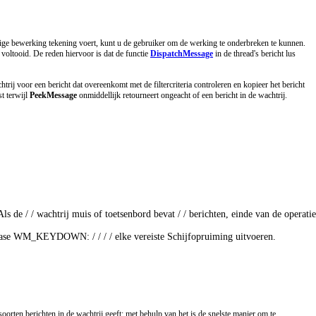
durige bewerking tekening voert, kunt u de gebruiker om de werking te onderbreken te kunnen.
 voltooid. De reden hiervoor is dat de functie
DispatchMessage
in de thread's bericht lus
trij voor een bericht dat overeenkomt met de filtercriteria controleren en kopieer het bericht
st terwijl
PeekMessage
onmiddellijk retourneert ongeacht of een bericht in de wachtrij.
 de / / wachtrij muis of toetsenbord bevat / / berichten, einde van de operatie.
_KEYDOWN: / / / / elke vereiste Schijfopruiming uitvoeren. 

soorten berichten in de wachtrij geeft; met behulp van het is de snelste manier om te