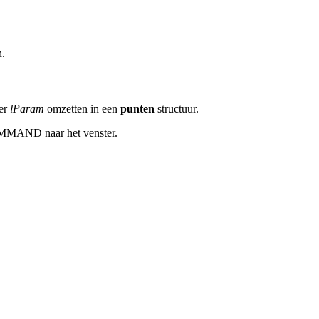
n.
er
lParam
omzetten in een
punten
structuur.
OMMAND naar het venster.