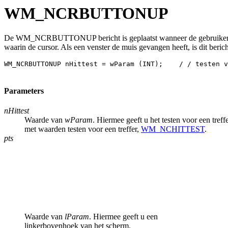
WM_NCRBUTTONUP
De WM_NCRBUTTONUP bericht is geplaatst wanneer de gebruiker de juis
waarin de cursor. Als een venster de muis gevangen heeft, is dit bericht
WM_NCRBUTTONUP nHittest = wParam (INT);    / / testen v
Parameters
nHittest
Waarde van
wParam
. Hiermee geeft u het testen voor een tref
met waarden testen voor een treffer,
WM_NCHITTEST
.
pts
Waarde van
lParam
. Hiermee geeft u een
linkerbovenhoek van het scherm.