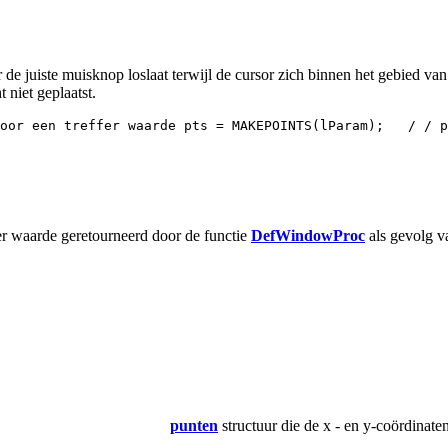
te muisknop loslaat terwijl de cursor zich binnen het gebied van de 
 niet geplaatst.
oor een treffer waarde pts = MAKEPOINTS(lParam);   / / p
fer waarde geretourneerd door de functie
DefWindowProc
als gevolg 
punten
structuur die de x - en y-coördinaten