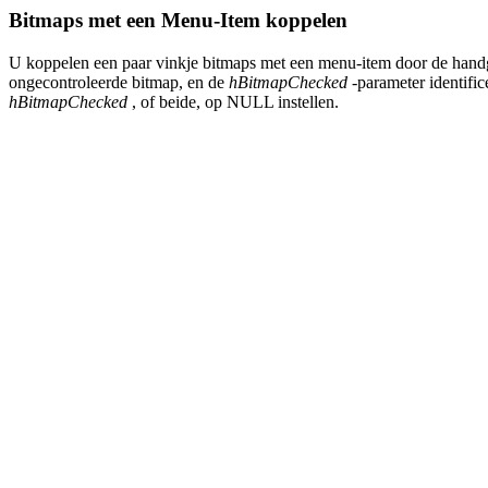
Bitmaps met een Menu-Item koppelen
U koppelen een paar vinkje bitmaps met een menu-item door de hand
ongecontroleerde bitmap, en de
hBitmapChecked
-parameter identific
hBitmapChecked
, of beide, op NULL instellen.