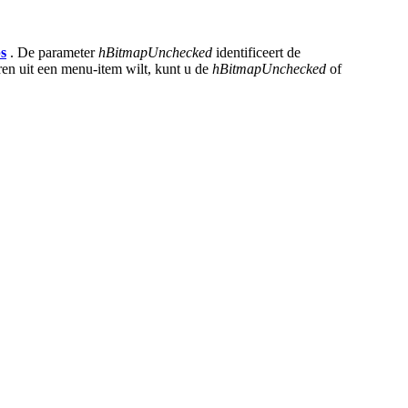
s
. De parameter
hBitmapUnchecked
identificeert de
eren uit een menu-item wilt, kunt u de
hBitmapUnchecked
of