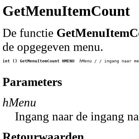
GetMenuItemCount
De functie
GetMenuItemC
de opgegeven menu.
int () GetMenuItemCount HMENU
 hMenu 
/ / ingang naar me
Parameters
hMenu
Ingang naar de ingang n
Retourwaarden