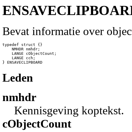
ENSAVECLIPBOAR
Bevat informatie over objec
typedef struct {}

    NMHDR nmhdr;        

    LANGE cObjectCount;  

    LANGE cch;           

Leden
nmhdr
Kennisgeving koptekst.
cObjectCount