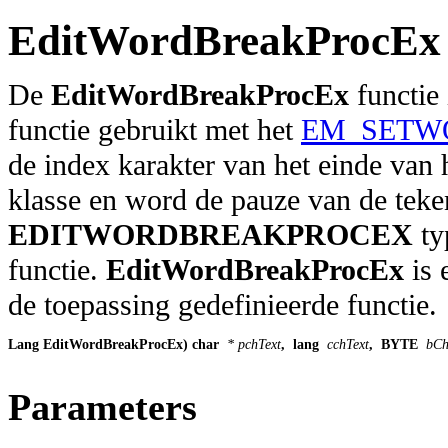
EditWordBreakProcEx
De
EditWordBreakProcEx
functie 
functie gebruikt met het
EM_SETW
de index karakter van het einde van 
klasse en word de pauze van de teke
EDITWORDBREAKPROCEX
ty
functie.
EditWordBreakProcEx
is 
de toepassing gedefinieerde functie.
Lang EditWordBreakProcEx) char
 * pchText
,
 lang
 cchText
,
 BYTE
 bCh
Parameters