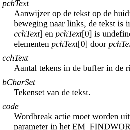
pchText
Aanwijzer op de tekst op de huid
beweging naar links, de tekst is 
cchText
] en
pchText
[0] is undefin
elementen
pchText
[0] door
pchTe
cchText
Aantal tekens in de buffer in de
bCharSet
Tekenset van de tekst.
code
Wordbreak actie moet worden ui
parameter in het EM_FINDWOR