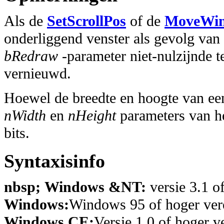
Als de
SetScrollPos
of de
MoveWi
onderliggend venster als gevolg va
bRedraw
-parameter niet-nulzijnde 
vernieuwd.
Hoewel de breedte en hoogte van een
nWidth
en
nHeight
parameters van h
bits.
Syntaxisinfo
nbsp; Windows &NT:
versie 3.1 o
Windows:
Windows 95 of hoger vere
Windows CE:
Versie 1.0 of hoger ve