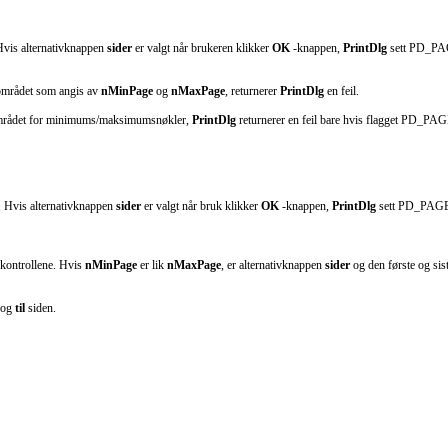
 Hvis alternativknappen
sider
er valgt når brukeren klikker
OK
-knappen,
PrintDlg
sett PD_PAGE
området som angis av
nMinPage
og
nMaxPage
, returnerer
PrintDlg
en feil.
mrådet for minimums/maksimumsnøkler,
PrintDlg
returnerer en feil bare hvis flagget PD_PAG
n. Hvis alternativknappen
sider
er valgt når bruk klikker
OK
-knappen,
PrintDlg
sett PD_PAGENU
skontrollene. Hvis
nMinPage
er lik
nMaxPage
, er alternativknappen
sider
og den første og sist
og
til
siden.