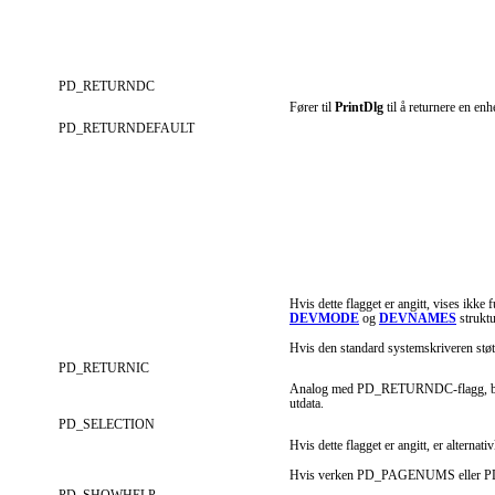
PD_RETURNDC
Fører til
PrintDlg
til å returnere en e
PD_RETURNDEFAULT
Hvis dette flagget er angitt, vises ikke
DEVMODE
og
DEVNAMES
struktu
Hvis den standard systemskriveren støt
PD_RETURNIC
Analog med PD_RETURNDC-flagg, bortse
utdata.
PD_SELECTION
Hvis dette flagget er angitt, er alterna
Hvis verken PD_PAGENUMS eller PD