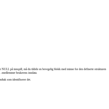
r NULL på innspill, må du tildele en bevegelig blokk med minne for den definerte strukturen
E
-medlemmer brukerens inndata.
ndtak som identifiserer det.