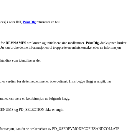
ices] i seier.INI,
PrintDlg
returnerer en feil.
 for
DEVNAMES
strukturen og initialisere sine medlemmer.
PrintDlg
-funksjonen bruker
 kan bruke denne informasjonen til å opprette en enhetskontekst eller en informasjon-
håndtak som identifiserer det.
erdien for dette medlemmet er ikke definert. Hvis begge flagg er angitt, har
dlemmet kan være en kombinasjon av følgende flagg:
PD_PAGENUMS og PD_SELECTION ikke er angitt.
 ha mer informasjon, kan du se beskrivelsen av PD_USEDEVMODECOPIESANDCOLLATE-