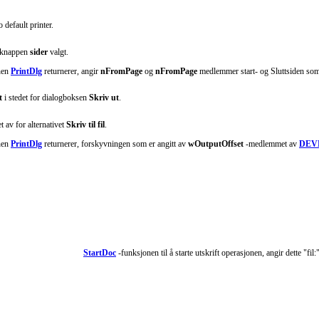
 default printer.
tivknappen
sider
valgt.
onen
PrintDlg
returnerer, angir
nFromPage
og
nFromPage
medlemmer start- og Sluttsiden som 
t
i stedet for dialogboksen
Skriv ut
.
t av for alternativet
Skriv til fil
.
onen
PrintDlg
returnerer, forskyvningen som er angitt av
wOutputOffset
-medlemmet av
DEV
StartDoc
-funksjonen til å starte utskrift operasjonen, angir dette "fil: