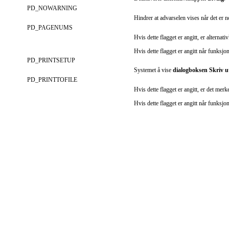
PD_NOWARNING
Hindrer at advarselen vises når det er no
PD_PAGENUMS
Hvis dette flagget er angitt, er alterna
Hvis dette flagget er angitt når funksj
PD_PRINTSETUP
Systemet å vise
dialogboksen Skriv u
PD_PRINTTOFILE
Hvis dette flagget er angitt, er det merke
Hvis dette flagget er angitt når funksj