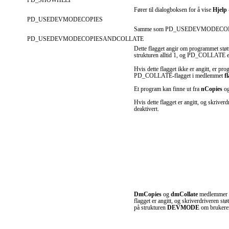
PD_SHOWHELP
Fører til dialogboksen for å vise
Hjelp
PD_USEDEVMODECOPIES
Samme som PD_USEDEVMODECO
PD_USEDEVMODECOPIESANDCOLLATE
Dette flagget angir om programmet støtter
strukturen alltid 1, og PD_COLLATE er 
Hvis dette flagget ikke er angitt, er pro
PD_COLLATE-flagget i medlemmet
f
Et program kan finne ut fra
nCopies
og
Hvis dette flagget er angitt, og skriverd
deaktivert.
DmCopies
og
dmCollate
medlemmer 
flagget er angitt, og skriverdriveren st
på strukturen
DEVMODE
om brukeren