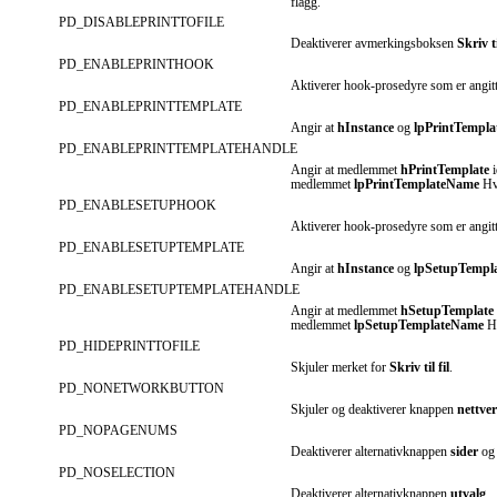
flagg.
PD_DISABLEPRINTTOFILE
Deaktiverer avmerkingsboksen
Skriv ti
PD_ENABLEPRINTHOOK
Aktiverer hook-prosedyre som er angit
PD_ENABLEPRINTTEMPLATE
Angir at
hInstance
og
lpPrintTempl
PD_ENABLEPRINTTEMPLATEHANDLE
Angir at medlemmet
hPrintTemplate
i
medlemmet
lpPrintTemplateName
Hvi
PD_ENABLESETUPHOOK
Aktiverer hook-prosedyre som er angit
PD_ENABLESETUPTEMPLATE
Angir at
hInstance
og
lpSetupTempl
PD_ENABLESETUPTEMPLATEHANDLE
Angir at medlemmet
hSetupTemplate
medlemmet
lpSetupTemplateName
Hv
PD_HIDEPRINTTOFILE
Skjuler merket for
Skriv til fil
.
PD_NONETWORKBUTTON
Skjuler og deaktiverer knappen
nettve
PD_NOPAGENUMS
Deaktiverer alternativknappen
sider
og 
PD_NOSELECTION
Deaktiverer alternativknappen
utvalg
.