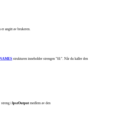
er angitt av brukeren.
NAMES
strukturen inneholder strengen "fil:". Når du kaller den
" streng i
lpszOutput
medlem av den