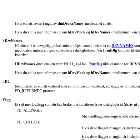
Hvis enhetsnavnet (angitt av
dmDeviceName
-medlemmet av den
Hvis du vil ha mer informasjon om
hDevMode
og
hDevNames
-medlemmer, kan du 
hDevNames
Håndtere til et bevegelig globale minne-objekt som inneholder en
DEVNAMES
stru
input datato initialiseringen kontrollene i dialogboksen. Når
PrintDlg
kommer tilbake
kontekst.
HDevNames
-medlem kan være NULL, i så fall,
PrintDlg
tildeler minne for
DEV
Hvis du vil ha mer informasjon om
hDevMode
og
hDevNames
-medlemmer, kan du 
hDC
Identifiserer en enhetskontekst eller en informasjon-kontekst, avhengig av om med
PD_RETURNDC prioritet.
Flagg
Et sett med Bitflagg som du kan bruke til å initialisere felles dialogboksen
Skriv ut
.
PD_ALLPAGES
Standardflagg som angir at
alle
alterna
PD_COLLATE
Hvis dette flagget er angitt, er merket
Hvis dette flagget er angitt når funksj