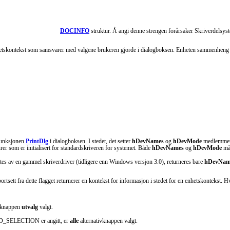
DOCINFO
struktur. Å angi denne strengen forårsaker Skriverdelsyste
nhetskontekst som samsvarer med valgene brukeren gjorde i dialogboksen. Enheten sammenheng 
 funksjonen
PrintDlg
i dialogboksen. I stedet, det setter
hDevNames
og
hDevMode
medlemmene 
rer som er initialisert for standardskriveren for systemet. Både
hDevNames
og
hDevMode
må
tes av en gammel skriverdriver (tidligere enn Windows versjon 3.0), returneres bare
hDevNam
tt fra dette flagget returnerer en kontekst for informasjon i stedet for en enhetskonte
tivknappen
utvalg
valgt.
_SELECTION er angitt, er
alle
alternativknappen valgt.