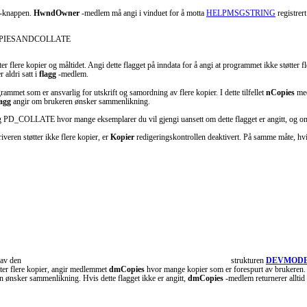
-knappen.
HwndOwner
-medlem må angi i vinduet for å motta
HELPMSGSTRING
registrer
PIESANDCOLLATE
 flere kopier og måltidet. Angi dette flagget på inndata for å angi at programmet ikke støtter fler
aldri satt i
flagg
-medlem.
grammet som er ansvarlig for utskrift og samordning av flere kopier. I dette tilfellet
nCopies
me
lagg
angir om brukeren ønsker sammenlikning.
 PD_COLLATE hvor mange eksemplarer du vil gjengi uansett om dette flagget er angitt, og om 
riveren støtter ikke flere kopier, er
Kopier
redigeringskontrollen deaktivert. På samme måte, hvis 
av den
strukturen
DEVMOD
øtter flere kopier, angir medlemmet
dmCopies
hvor mange kopier som er forespurt av brukeren. Hv
 ønsker sammenlikning. Hvis dette flagget ikke er angitt,
dmCopies
-medlem returnerer alltid