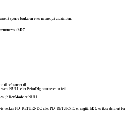
met å spørre brukeren etter navnet på utdatafilen.
returneres i
hDC
.
til referanser til
 være NULL eller
PrintDlg
returnerer en feil.
es
;
hDevMode
er NULL.
kst. Hvis verken PD_RETURNDC eller PD_RETURNIC er angitt,
hDC
er ikke definert for