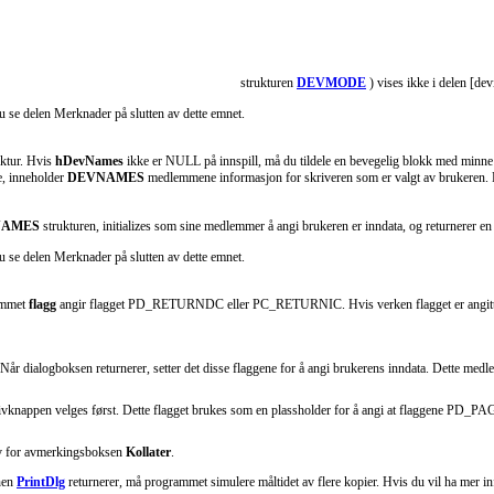
strukturen
DEVMODE
) vises ikke i delen [dev
se delen Merknader på slutten av dette emnet.
ktur. Hvis
hDevNames
ikke er NULL på innspill, må du tildele en bevegelig blokk med minne
, inneholder
DEVNAMES
medlemmene informasjon for skriveren som er valgt av brukeren. Du
NAMES
strukturen, initializes som sine medlemmer å angi brukeren er inndata, og returnerer en 
se delen Merknader på slutten av dette emnet.
lemmet
flagg
angir flagget PD_RETURNDC eller PC_RETURNIC. Hvis verken flagget er angitt, er v
 Når dialogboksen returnerer, setter det disse flaggene for å angi brukerens inndata. Dette me
tivknappen velges først. Dette flagget brukes som en plassholder for å angi at flaggene 
 av for avmerkingsboksen
Kollater
.
onen
PrintDlg
returnerer, må programmet simulere måltidet av flere kopier. Hvis du vil