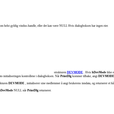
om helst gyldig vindus-handle, eller det kan være NULL Hvis dialogboksen har ingen eier.
strukturen
DEVMODE
. Hvis
hDevMode
ikke e
to initialiseringen kontrollene i dialogboksen. Når
PrintDlg
kommer tilbake, angi
DEVMOD
rukturen
DEVMODE
, initialiserer sine medlemmer å angi brukerens inndata, og returnerer et hå
hDevMode
NULL når
PrintDlg
returnerer.