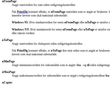
nFromPage
Angir startverdien for start siden redigeringskontrollen.
Når
PrintDlg
kommer tilbake, er
nFromPage
startsiden som er angitt av brukeren.
innenfor laveste som skal maksimal sideområde.
Windows 95:
Hvis inndataverdien for enten
nFromPage
eller
nToPage
er utenfor 
Windows NT:
Hvis inndataverdi for enten
nFromPage
eller
nToPage
er utenfor o
eller største verdien.
nToPage
Angir startverdien for sluttsporet siden redigeringskontrollen.
Når
PrintDlg
kommer tilbake, er
nToPage
den siste siden som er angitt av brukere
laveste som skal maksimal sideområde.
nMinPage
Angir minimumsverdien for sideområdet som er angitt i
fra
- og
til
siden redigering
nMaxPage
Angir maksimumsverdien for sideområdet som er angitt i redigeringskontrollene
fra
nCopies