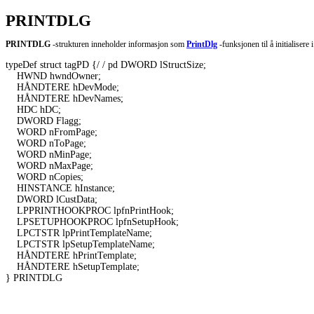
PRINTDLG
PRINTDLG
-strukturen inneholder informasjon som
PrintDlg
-funksjonen til å initialisere 
typeDef struct tagPD {/ / pd DWORD lStructSize; 

    HWND hwndOwner; 

    HÅNDTERE hDevMode; 

    HÅNDTERE hDevNames; 

    HDC hDC; 

    DWORD Flagg; 

    WORD nFromPage; 

    WORD nToPage; 

    WORD nMinPage; 

    WORD nMaxPage; 

    WORD nCopies; 

    HINSTANCE hInstance; 

    DWORD lCustData; 

    LPPRINTHOOKPROC lpfnPrintHook; 

    LPSETUPHOOKPROC lpfnSetupHook; 

    LPCTSTR lpPrintTemplateName; 

    LPCTSTR lpSetupTemplateName; 

    HÅNDTERE hPrintTemplate; 

    HÅNDTERE hSetupTemplate; 

} PRINTDLG 
