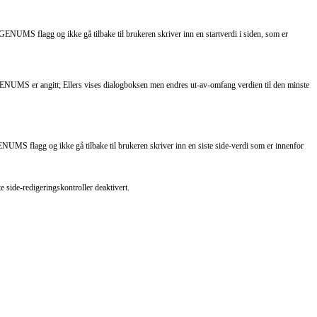
NUMS flagg og ikke gå tilbake til brukeren skriver inn en startverdi i siden, som er
ENUMS er angitt; Ellers vises dialogboksen men endres ut-av-omfang verdien til den minste
MS flagg og ikke gå tilbake til brukeren skriver inn en siste side-verdi som er innenfor
e side-redigeringskontroller deaktivert.