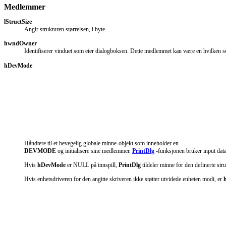
Medlemmer
lStructSize
Angir strukturen størrelsen, i byte.
hwndOwner
Identifiserer vinduet som eier dialogboksen. Dette medlemmet kan være en hvilken s
hDevMode
Håndtere til et bevegelig globale minne-objekt som inneholder en
DEVMODE
og initialisere sine medlemmer.
PrintDlg
-funksjonen bruker input data
Hvis
hDevMode
er NULL på innspill,
PrintDlg
tildeler minne for den definerte st
Hvis enhetsdriveren for den angitte skriveren ikke støtter utvidede enheten modi, er