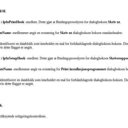
l fil
.
t i
lpfnPrintHook
-medlem. Dette gjør at Bindingsprosedyren for dialogboksen
Skriv ut
.
ateName
-medlemmer angir en erstatning for
Skriv ut
dialogboksen boksen standardmalen.
dentifiserer en datablokk som inneholder en mal for forhåndslagrede dialogboksen-boksen. De
s dette flagget er angitt.
t i
lpfnSetupHook
-medlem. Dette gjør at Bindingsprosedyren for dialogboksen
Skriveroppse
ateName
-medlemmer angir en erstatning for
Print
installasjonsprogrammet
dialogboksen b
identifiserer en datablokk som inneholder en mal for forhåndslagrede dialogboksen-boksen. De
is dette flagget er angitt.
rk
.
tilknyttede redigeringskontrollene.