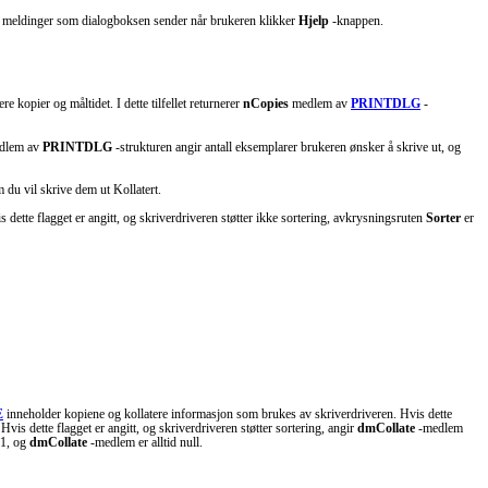
t meldinger som dialogboksen sender når brukeren klikker
Hjelp
-knappen.
e kopier og måltidet. I dette tilfellet returnerer
nCopies
medlem av
PRINTDLG
-
dlem av
PRINTDLG
-strukturen angir antall eksemplarer brukeren ønsker å skrive ut, og
du vil skrive dem ut Kollatert.
dette flagget er angitt, og skriverdriveren støtter ikke sortering, avkrysningsruten
Sorter
er
E
inneholder kopiene og kollatere informasjon som brukes av skriverdriveren. Hvis dette
is dette flagget er angitt, og skriverdriveren støtter sortering, angir
dmCollate
-medlem
 1, og
dmCollate
-medlem er alltid null.