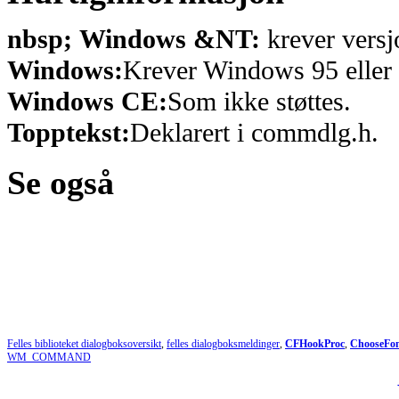
nbsp; Windows &NT:
krever versj
Windows:
Krever Windows 95 eller 
Windows CE:
Som ikke støttes.
Topptekst:
Deklarert i commdlg.h.
Se også
Felles biblioteket dialogboksoversikt
,
felles dialogboksmeldinger
,
CFHookProc
,
ChooseFo
WM_COMMAND