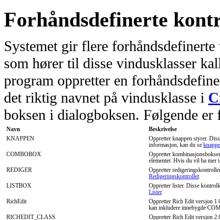
Forhåndsdefinerte kontr
Systemet gir flere forhåndsdefinerte 
som hører til disse vindusklasser ka
program oppretter en forhåndsdefiner
det riktig navnet på vindusklasse i
C
boksen i dialogboksen. Følgende er 
Navn
Beskrivelse
KNAPPEN
Oppretter knappen styrer. Diss
informasjon, kan du se
knappe
COMBOBOX
Oppretter kombinasjonsboksen b
elementer. Hvis du vil ha mer
REDIGER
Oppretter redigeringskontrolle
Redigeringskontroller
.
LISTBOX
Oppretter lister. Disse kontrol
Lister
.
RichEdit
Oppretter Rich Edit versjon 1.
kan inkludere innebygde COM-
RICHEDIT_CLASS
Oppretter Rich Edit versjon 2.