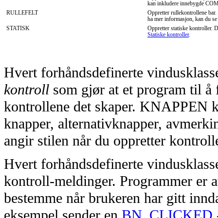
kan inkludere innebygde COM-
RULLEFELT
Oppretter rullekontrollene bar.
ha mer informasjon, kan du s
STATISK
Oppretter statiske kontroller. 
Statiske kontroller
.
Hvert forhåndsdefinerte vindusklasse
kontroll
som gjør at et program til å 
kontrollene det skaper. KNAPPEN klas
knapper, alternativknapper, avmerk
angir stilen når du oppretter kontroll
Hvert forhåndsdefinerte vindusklasse
kontroll-meldinger. Programmer er a
bestemme når brukeren har gitt innda
eksempel sender en
BN_CLICKED