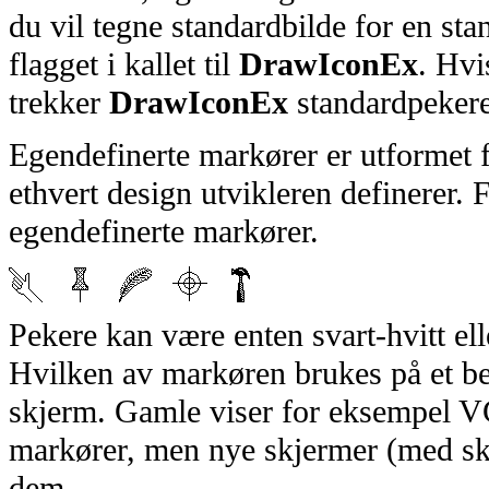
du vil tegne standardbilde for en 
flagget i kallet til
DrawIconEx
. Hv
trekker
DrawIconEx
standardpekere
Egendefinerte markører er utformet 
ethvert design utvikleren definerer. F
egendefinerte markører.
Pekere kan være enten svart-hvitt elle
Hvilken av markøren brukes på et b
skjerm. Gamle viser for eksempel VG
markører, men nye skjermer (med sk
dem.