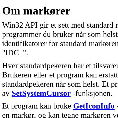
Om markører
Win32 API gir et sett med standard m
programmer du bruker når som hels
identifikatorer for standard markøre
"IDC_".
Hver standardpekeren har et tilsvaren
Brukeren eller et program kan ersta
standardpekeren når som helst. Et pr
av
SetSystemCursor
-funksjonen.
Et program kan bruke
GetIconInfo
-
en markør, og kan tegne markøren v