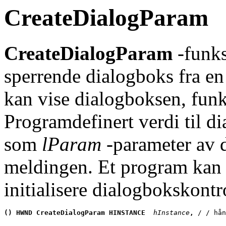
CreateDialogParam
CreateDialogParam
-funks
sperrende dialogboks fra en
kan vise dialogboksen, fun
Programdefinert verdi til 
som
lParam
-parameter av
meldingen. Et program kan 
initialisere dialogbokskontro
() HWND CreateDialogParam HINSTANCE
 hInstance
, 
/ / hån