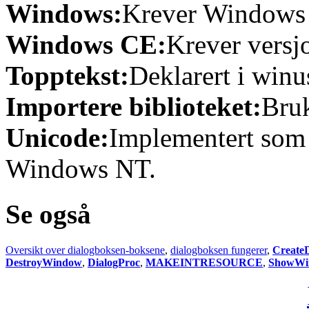
Windows:
Krever Windows 9
Windows CE:
Krever versjo
Topptekst:
Deklarert i winu
Importere biblioteket:
Bruk
Unicode:
Implementert som
Windows NT.
Se også
Oversikt over dialogboksen-boksene
,
dialogboksen fungerer
,
CreateD
DestroyWindow
,
DialogProc
,
MAKEINTRESOURCE
,
ShowWi