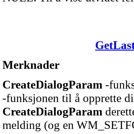
GetLas
Merknader
CreateDialogParam
-funk
-funksjonen til å opprette 
CreateDialogParam
deret
melding (og en WM_SETFO