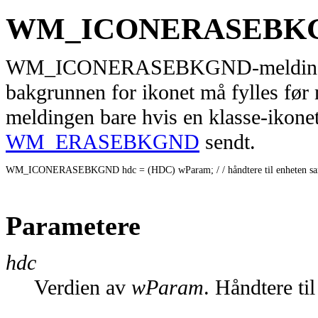
WM_ICONERASEBK
WM_ICONERASEBKGND-meldingen er
bakgrunnen for ikonet må fylles før
meldingen bare hvis en klasse-ikonet e
WM_ERASEBKGND
sendt.
WM_ICONERASEBKGND hdc = (HDC) wParam; / / håndtere til enheten sa
Parametere
hdc
Verdien av
wParam
. Håndtere ti