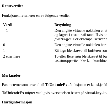
Returverdier
Funksjonen returnerer en av følgende verdier.
Verdi
Betydning
– 1
Den angitte virtuelle nøkkelen er e
og lagres i tastatur-tilstand. Hvis
pwszBuffer
. For eksempel skriv
0
Den angitte virtuelle nøkkelen har i
1
Ett tegn ble skrevet til bufferen so
2 eller flere
To eller flere tegn ble skrevet til 
tastaturoppsettet ikke kan kombine
Merknader
Parameterne som er sendt til
ToUnicodeEx
-funksjonen er kanskje ikke
ToUnicodeEx
utfører vanligvis oversettelsen basert på virtual-key-ko
Hurtiginformasjon