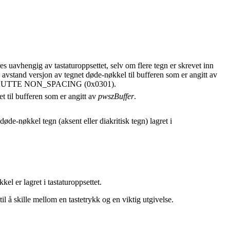
es uavhengig av tastaturoppsettet, selv om flere tegn er skrevet inn
n avstand versjon av tegnet døde-nøkkel til bufferen som er angitt av
net AKUTTE NON_SPACING (0x0301).
et til bufferen som er angitt av
pwszBuffer
.
 døde-nøkkel tegn (aksent eller diakritisk tegn) lagret i
kel er lagret i tastaturoppsettet.
il å skille mellom en tastetrykk og en viktig utgivelse.