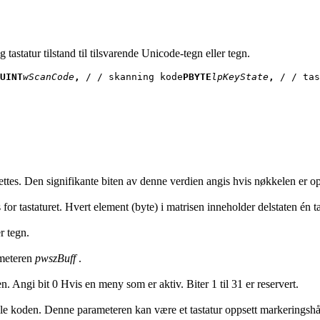
 tastatur tilstand til tilsvarende Unicode-tegn eller tegn.
UINT
wScanCode
, 
/ / skanning kode
PBYTE
lpKeyState
, 
/ / tas
tes. Den signifikante biten av denne verdien angis hvis nøkkelen er o
or tastaturet. Hvert element (byte) i matrisen inneholder delstaten én ta
r tegn.
ameteren
pwszBuff
.
. Angi bit 0 Hvis en meny som er aktiv. Biter 1 til 31 er reservert.
uelle koden. Denne parameteren kan være et tastatur oppsett markeringsh