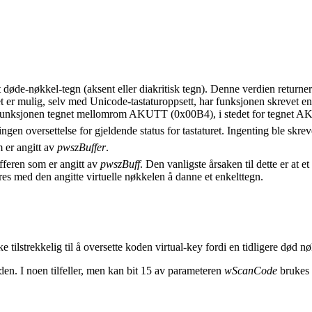
t døde-nøkkel-tegn (aksent eller diakritisk tegn). Denne verdien returner
 det er mulig, selv med Unicode-tastaturoppsett, har funksjonen skrevet e
er funksjonen tegnet mellomrom AKUTT (0x00B4), i stedet for teg
ngen oversettelse for gjeldende status for tastaturet. Ingenting ble skrev
m er angitt av
pwszBuffer
.
bufferen som er angitt av
pwszBuff
. Den vanligste årsaken til dette er at et
res med den angitte virtuelle nøkkelen å danne et enkelttegn.
 tilstrekkelig til å oversette koden virtual-key fordi en tidligere død nøk
den. I noen tilfeller, men kan bit 15 av parameteren
wScanCode
brukes t