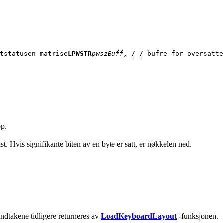
tstatusen matrise
LPWSTR
pwszBuff
, 
/ / bufre for oversatte
pp.
st. Hvis signifikante biten av en byte er satt, er nøkkelen ned.
åndtakene tidligere returneres av
LoadKeyboardLayout
-funksjonen.