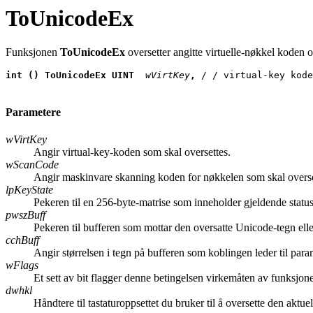
ToUnicodeEx
Funksjonen
ToUnicodeEx
oversetter angitte virtuelle-nøkkel koden og
int () ToUnicodeEx UINT
 wVirtKey
, 
/ / virtual-key kode
Parametere
wVirtKey
Angir virtual-key-koden som skal oversettes.
wScanCode
Angir maskinvare skanning koden for nøkkelen som skal overset
lpKeyState
Pekeren til en 256-byte-matrise som inneholder gjeldende status f
pwszBuff
Pekeren til bufferen som mottar den oversatte Unicode-tegn elle
cchBuff
Angir størrelsen i tegn på bufferen som koblingen leder til par
wFlags
Et sett av bit flagger denne betingelsen virkemåten av funksjonen
dwhkl
Håndtere til tastaturoppsettet du bruker til å oversette den akt