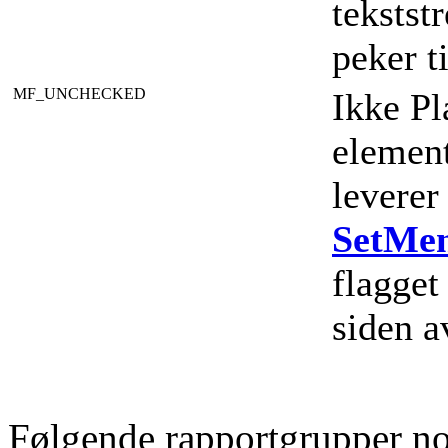
tekstst
peker t
MF_UNCHECKED
Ikke Pl
element
leverer
SetMe
flagget
siden 
Følgende rapportgrupper no