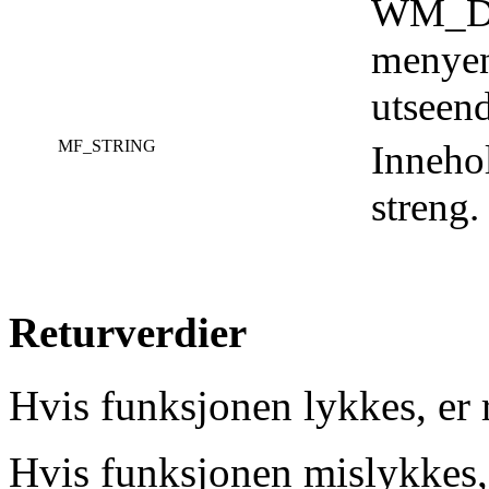
WM_DR
menyen 
utseend
MF_STRING
Innehol
streng.
Returverdier
Hvis funksjonen lykkes, er 
Hvis funksjonen mislykkes, 