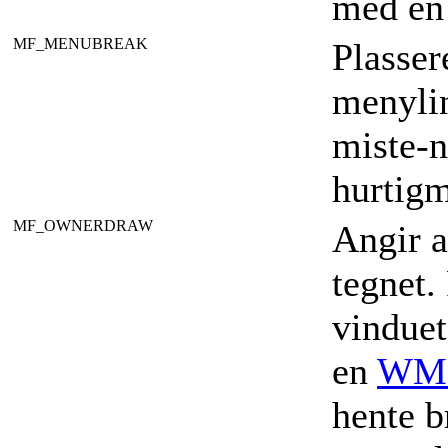
med en 
MF_MENUBREAK
Plasser
menylin
miste-
hurtigm
MF_OWNERDRAW
Angir a
tegnet.
vinduet
en
WM
hente 