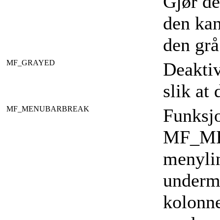
Gjør de
den kan
den grå
MF_GRAYED
Deaktiv
slik at
MF_MENUBARBREAK
Funksj
MF_ME
menylin
underme
kolonne