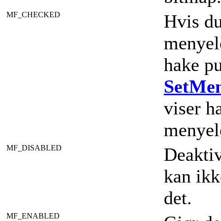
MF_CHECKED
Hvis du
menyel
hake pu
SetMe
viser h
menyel
MF_DISABLED
Deaktiv
kan ikk
det.
MF_ENABLED