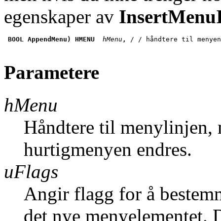
egenskaper av
InsertMenu
BOOL AppendMenu) HMENU
 hMenu
, 
/ / håndtere til menyen
Parametere
hMenu
Håndtere til menylinjen,
hurtigmenyen endres.
uFlags
Angir flagg for å bestem
det nye menyelementet. 