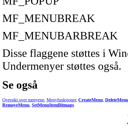
MF_POPUP
MF_MENUBREAK
MF_MENUBARBREAK
Disse flaggene støttes i Wi
Undermenyer støttes også.
Se også
Oversikt over menyene
,
Menyfunksjoner
,
CreateMenu
,
DeleteMen
RemoveMenu
,
SetMenuItemBitmaps