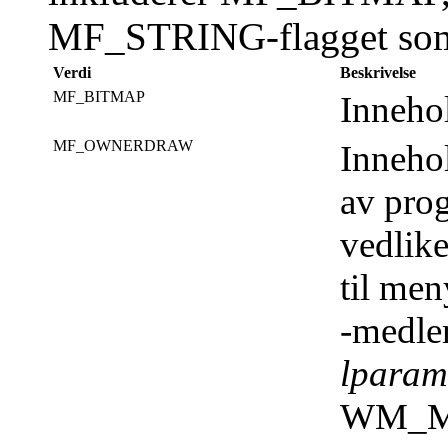
MF_STRING-flagget som
Verdi
Beskrivelse
MF_BITMAP
Inneho
MF_OWNERDRAW
Innehol
av pro
vedlike
til men
-medlem
lparam
WM_ME