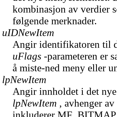
kombinasjon av verdier s
følgende merknader.
uIDNewItem
Angir identifikatoren til
uFlags
-parameteren er s
å miste-ned meny eller 
lpNewItem
Angir innholdet i det ny
lpNewItem
, avhenger av
inkluderer MF_BITMA