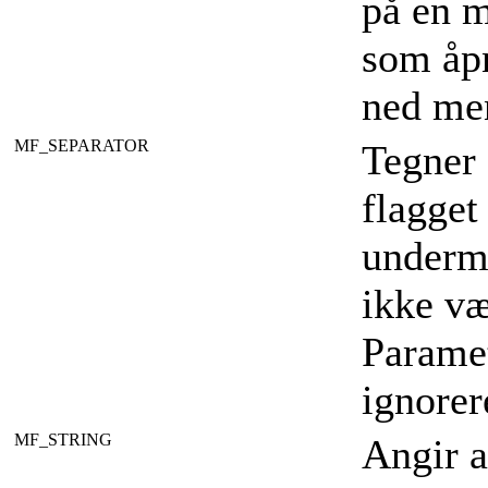
på en m
som åpn
ned me
MF_SEPARATOR
Tegner 
flagget
underme
ikke væ
Parame
ignorer
MF_STRING
Angir a