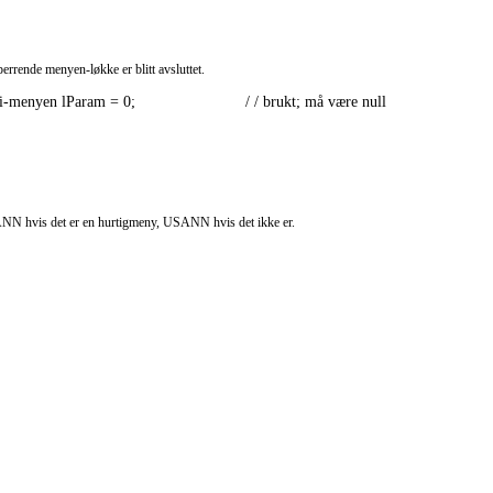
nde menyen-løkke er blitt avsluttet.
lParam = 0;                         / / brukt; må være null 

ANN hvis det er en hurtigmeny, USANN hvis det ikke er.