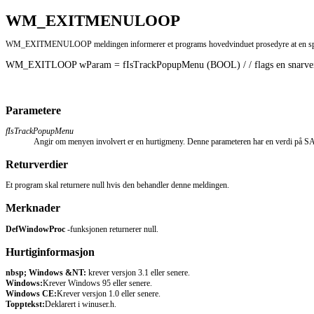
WM_EXITMENULOOP
WM_EXITMENULOOP meldingen informerer et programs hovedvinduet prosedyre at en sperre
WM_EXITLOOP wParam = fIsTrackPopupMenu (BOOL) / / flags en snarvei-menyen 
Parametere
fIsTrackPopupMenu
Angir om menyen involvert er en hurtigmeny. Denne parameteren har en verdi på S
Returverdier
Et program skal returnere null hvis den behandler denne meldingen.
Merknader
DefWindowProc
-funksjonen returnerer null.
Hurtiginformasjon
nbsp; Windows &NT:
krever versjon 3.1 eller senere.
Windows:
Krever Windows 95 eller senere.
Windows CE:
Krever versjon 1.0 eller senere.
Topptekst:
Deklarert i winuser.h.