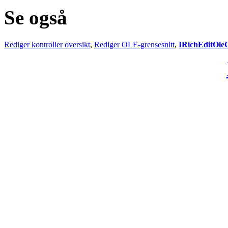
Se også
Rediger kontroller oversikt
,
Rediger OLE-grensesnitt
,
IRichEditOle