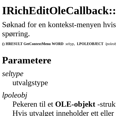
IRichEditOleCallback
Søknad for en kontekst-menyen hvis
spørring.
() HRESULT GetContextMenu WORD
 seltyp
,
 LPOLEOBJECT
 lpoleob
Parametere
seltype
utvalgstype
lpoleobj
Pekeren til et
OLE-objekt
-struk
Hvis utvalget inneholder ett elle