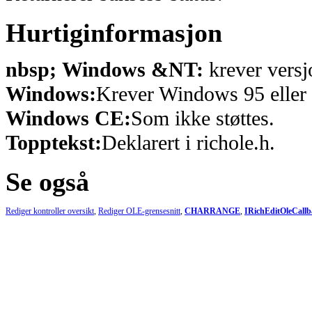
Hurtiginformasjon
nbsp; Windows &NT:
krever versj
Windows:
Krever Windows 95 eller 
Windows CE:
Som ikke støttes.
Topptekst:
Deklarert i richole.h.
Se også
Rediger kontroller oversikt
,
Rediger OLE-grensesnitt
,
CHARRANGE
,
IRichEditOleCallb