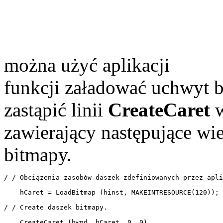
można użyć aplikacji
funkcji załadować uchwyt 
zastąpić linii
CreateCaret
w
zawierający następujące wi
bitmapy.
/ / Obciążenia zasobów daszek zdefiniowanych przez apli
    hCaret = LoadBitmap (hinst, MAKEINTRESOURCE(120)); 

/ / Create daszek bitmapy. 

    CreateCaret (hwnd, hCaret, 0, 0) 
