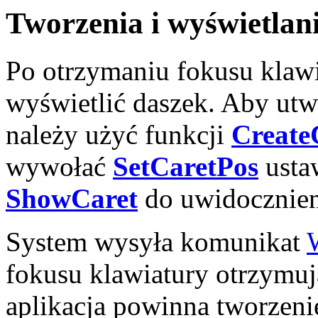
Tworzenia i wyświetlan
Po otrzymaniu fokusu klawi
wyświetlić daszek. Aby ut
należy użyć funkcji
Create
wywołać
SetCaretPos
ustaw
ShowCaret
do uwidocznien
System wysyła komunikat
fokusu klawiatury otrzymu
aplikacja powinna tworzeni