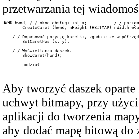
przetwarzania tej wiadomoś
HWND hwnd, / / okno obsługi int x;           / / poziom
        CreateCaret (hwnd, nHeight (HBITMAP) nWidth wła
    / / Dopasować pozycję karetki, zgodnie ze współrzęd
        SetCaretPos (x, y); 

    / / Wyświetlacza daszek. 

        ShowCaret(hwnd); 

        podział 

Aby tworzyć daszek oparte 
uchwyt bitmapy, przy użyc
aplikacji do tworzenia map
aby dodać mapę bitową do z