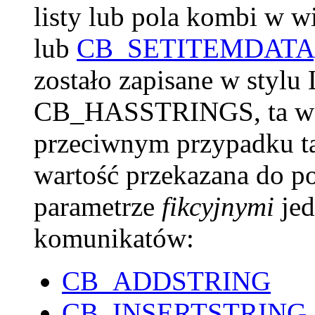
listy lub pola kombi w 
lub
CB_SETITEMDATA
zostało zapisane w sty
CB_HASSTRINGS, ta wart
przeciwnym przypadku ta
wartość przekazana do po
parametrze
fikcyjnymi
jed
komunikatów:
CB_ADDSTRING
CB_INSERTSTRING