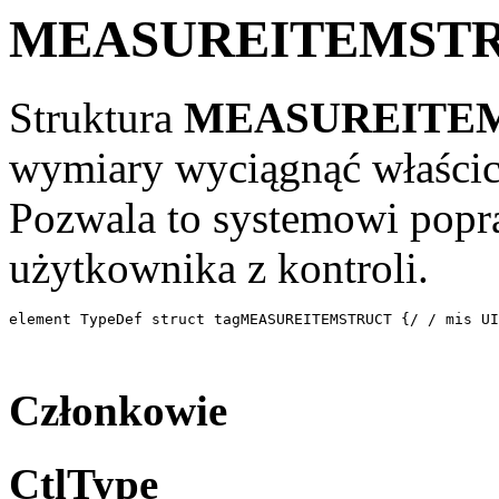
MEASUREITEMST
Struktura
MEASUREITE
wymiary wyciągnąć właścic
Pozwala to systemowi popra
użytkownika z kontroli.
element TypeDef struct tagMEASUREITEMSTRUCT {/ / mis UI
Członkowie
CtlType