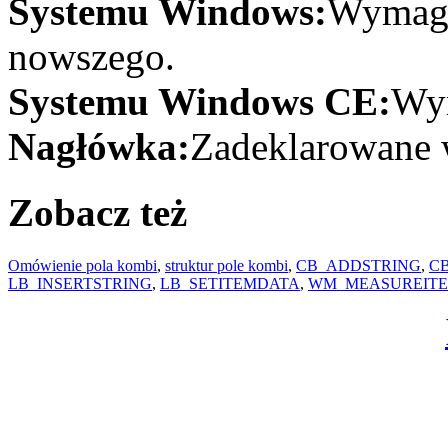
Systemu Windows:
Wymaga
nowszego.
Systemu Windows CE:
Wym
Nagłówka:
Zadeklarowane w
Zobacz też
Omówienie pola kombi
,
struktur pole kombi
,
CB_ADDSTRING
,
C
LB_INSERTSTRING
,
LB_SETITEMDATA
,
WM_MEASUREIT