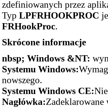
zdefiniowanych przez aplika
Typ
LPFRHOOKPROC
je
FRHookProc
.
Skrócone informacje
nbsp; Windows &NT:
wym
Systemu Windows:
Wymaga
nowszego.
Systemu Windows CE:
Nie
Nagłówka:
Zadeklarowane 