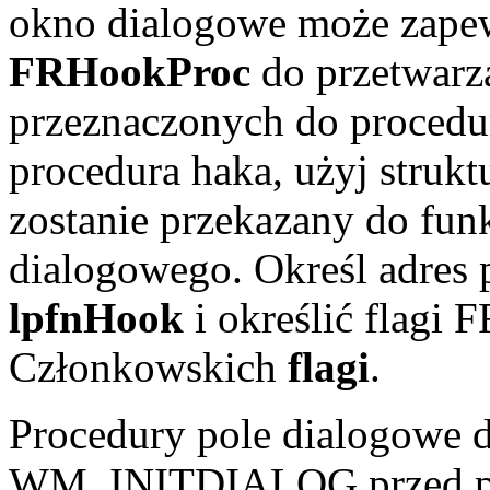
okno dialogowe może zapew
FRHookProc
do przetwarz
przeznaczonych do procedu
procedura haka, użyj struk
zostanie przekazany do fun
dialogowego. Określ adres 
lpfnHook
i określić fla
Członkowskich
flagi
.
Procedury pole dialogowe 
WM_INITDIALOG przed prz