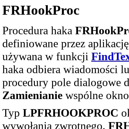
FRHookProc
Procedura haka
FRHookPr
definiowane przez aplikację 
używana w funkcji
FindTe
haka odbiera wiadomości l
procedury pole dialogowe
Zamienianie
wspólne okno
Typ
LPFRHOOKPROC
ok
wywołania zwrotnego.
FRH