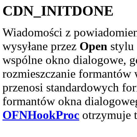
CDN_INITDONE
Wiadomości z powiadomie
wysyłane przez
Open
stylu
wspólne okno dialogowe, g
rozmieszczanie formantów
przenosi standardowych for
formantów okna dialogoweg
OFNHookProc
otrzymuje 