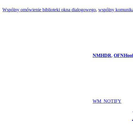
Wspólny omówienie biblioteki okna dialogowego
,
wspólny komunika
NMHDR
,
OFNHoo
WM_NOTIFY