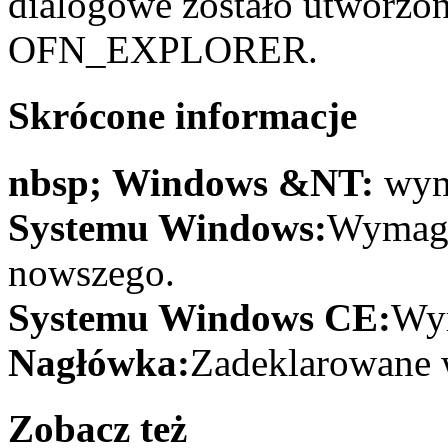
dialogowe zostało utworzon
OFN_EXPLORER.
Skrócone informacje
nbsp; Windows &NT:
wym
Systemu Windows:
Wymaga
nowszego.
Systemu Windows CE:
Wym
Nagłówka:
Zadeklarowane 
Zobacz też