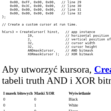
    0x00, 0xFF, 0x00, 0x00,   // line 29 

    0x00, 0x3C, 0x00, 0x00,   // line 30 

    0x00, 0x00, 0x00, 0x00,   // line 31 

    0x00, 0x00, 0x00, 0x00    // line 32 

};

// Create a custom cursor at run time. 

hCurs3 = CreateCursor( hinst,   // app instance 

             19,                // horizontal position 
             2,                 // vertical position of
             32,                // cursor width 

             32,                // cursor height 

             ANDmaskCursor,     // AND bitmask 

             XORmaskCursor );   // XOR bitmask 

Aby utworzyć kursora,
Cre
tabeli truth AND i XOR bit
I masek bitowych
Maski XOR
Wyświetlanie
0
0
Black
0
1
White