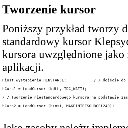
Tworzenie kursor
Poniższy przykład tworzy 
standardowy kursor Klepsyd
kursora uwzględnione jako 
aplikacji.
Hinst wystąpienie HINSTANCE;            / / dojście do 
hCurs1 = LoadCursor (NULL, IDC_WAIT); 

/ / Tworzenie niestandardowego kursora na podstawie zas
hCurs2 = LoadCursor (hinst, MAKEINTRESOURCE(240)) 

Jako zasoby należy implem