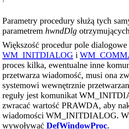
} 

Parametry procedury służą tych sam
parametrem
hwndDlg
otrzymujących
Większość procedur pole dialogowe
WM_INITDIALOG
i
WM_COMM
proces kilka, ewentualne inne komun
przetwarza wiadomość, musi ona zw
systemowi wewnętrznie przetwarzan
reguły jest komunikat WM_INITDIA
zwracać wartość PRAWDA, aby naka
wiadomości WM_INITDIALOG. W ka
wywoływać
DefWindowProc
.