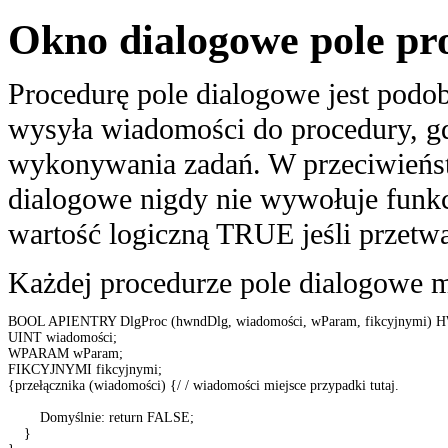
Okno dialogowe pole pr
Procedurę pole dialogowe jest podo
wysyła wiadomości do procedury, gd
wykonywania zadań. W przeciwieńst
dialogowe nigdy nie wywołuje funk
wartość logiczną TRUE jeśli przetw
Każdej procedurze pole dialogowe m
BOOL APIENTRY DlgProc (hwndDlg, wiadomości, wParam, fikcyjnymi) 
UINT wiadomości; 

WPARAM wParam; 

FIKCYJNYMI fikcyjnymi; 

{przełącznika (wiadomości) {/ / wiadomości miejsce przypadki tutaj. 

        Domyślnie: return FALSE; 

    } 
