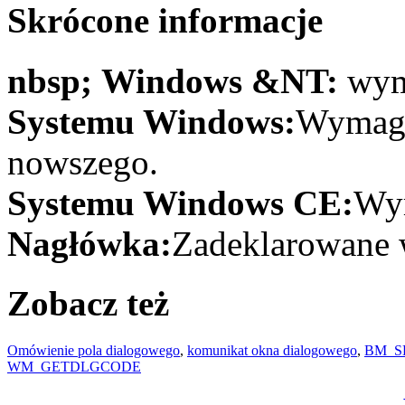
Skrócone informacje
nbsp; Windows &NT:
wym
Systemu Windows:
Wymaga
nowszego.
Systemu Windows CE:
Wym
Nagłówka:
Zadeklarowane w
Zobacz też
Omówienie pola dialogowego
,
komunikat okna dialogowego
,
BM_S
WM_GETDLGCODE