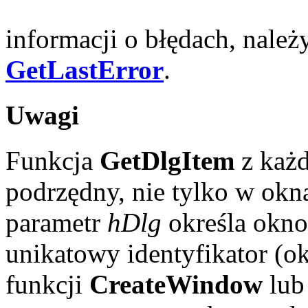
informacji o błędach, nale
GetLastError
.
Uwagi
Funkcja
GetDlgItem
z każd
podrzędny, nie tylko w okn
parametr
hDlg
określa okno
unikatowy identyfikator (o
funkcji
CreateWindow
lu