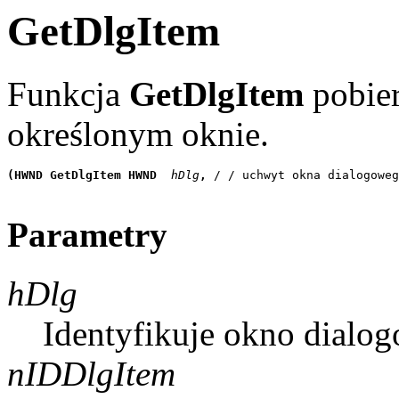
GetDlgItem
Funkcja
GetDlgItem
pobier
określonym oknie.
(HWND GetDlgItem HWND
 hDlg
, 
/ / uchwyt okna dialogoweg
Parametry
hDlg
Identyfikuje okno dialog
nIDDlgItem