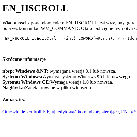
EN_HSCROLL
Wiadomości z powiadomieniem EN_HSCROLL jest wysyłany, gdy użyt
poprzez komunikat WM_COMMAND. Okno nadrzędne jest notyfikow
 EN_HSCROLL idEditCtrl = (int) LOWORD(wParam); / / Iden
Skrócone informacje
nbsp; Windows &NT:
wymagana wersja 3.1 lub nowsza.
Systemu Windows:
Wymaga systemu Windows 95 lub nowszego.
Systemu Windows CE:
Wymaga wersja 1.0 lub nowsza.
Nagłówka:
Zadeklarowane w pliku winuser.h.
Zobacz też
Omówienie kontroli Edytuj
,
edytować komunikaty sterujące
,
EN_V