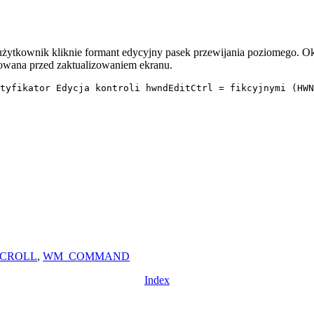
kownik kliknie formant edycyjny pasek przewijania poziomego. Okn
ana przed zaktualizowaniem ekranu.
tyfikator Edycja kontroli hwndEditCtrl = fikcyjnymi (HWN
SCROLL
,
WM_COMMAND
Index