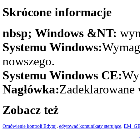
Skrócone informacje
nbsp; Windows &NT:
wym
Systemu Windows:
Wymaga
nowszego.
Systemu Windows CE:
Wym
Nagłówka:
Zadeklarowane w
Zobacz też
Omówienie kontroli Edytuj
,
edytować komunikaty sterujące
,
EM_G