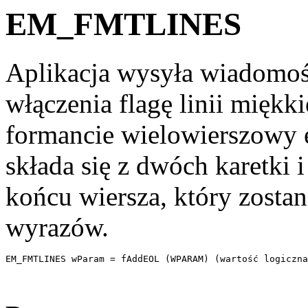
EM_FMTLINES
Aplikacja wysyła wiadom
włączenia flagę linii miękk
formancie wielowierszowy e
składa się z dwóch karetki 
końcu wiersza, który zosta
wyrazów.
EM_FMTLINES wParam = fAddEOL (WPARAM) (wartość logiczna