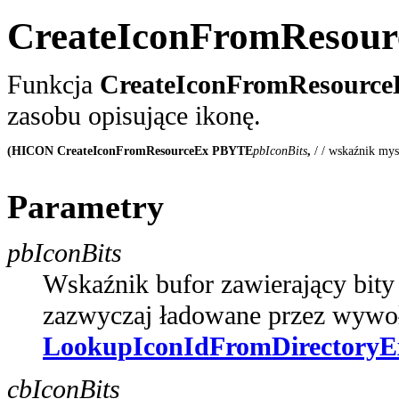
CreateIconFromResour
Funkcja
CreateIconFromResource
zasobu opisujące ikonę.
(HICON CreateIconFromResourceEx
PBYTE
pbIconBits
,
 / / wskaźnik my
Parametry
pbIconBits
Wskaźnik bufor zawierający bity 
zazwyczaj ładowane przez wywoł
LookupIconIdFromDirectoryE
cbIconBits