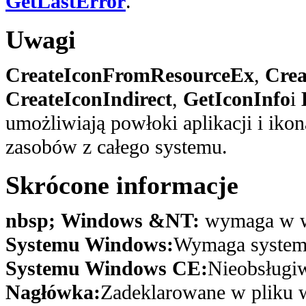
GetLastError
.
Uwagi
CreateIconFromResourceEx
,
Crea
CreateIconIndirect
,
GetIconInfo
i
umożliwiają powłoki aplikacji i ikon
zasobów z całego systemu.
Skrócone informacje
nbsp; Windows &NT:
wymaga w we
Systemu Windows:
Wymaga system
Systemu Windows CE:
Nieobsługi
Nagłówka:
Zadeklarowane w pliku w