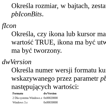
Określa rozmiar, w bajtach, ze
pbIconBits
.
fIcon
Określa, czy ikona lub kursor ma
wartość TRUE, ikona ma być utw
ma być tworzony.
dwVersion
Określa numer wersji formatu ku
wskazywanego przez parametr
p
następujących wartości:
Formatu
dwVersion
2 Dla systemu Windows.
x
0x00020000
Windows 3.
x
0x00030000