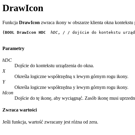
DrawIcon
Funkcja
DrawIcon
zwraca ikony w obszarze klienta okna kontekstu
(BOOL DrawIcon HDC
 hDC
, 
/ / dojście do kontekstu urząd
Parametry
hDC
Dojście do kontekstu urządzenia do okna.
X
Określa logiczne współrzędną x lewym górnym rogu ikony.
Y
Określa logiczne współrzędna y lewym górnym rogu ikony.
hIcon
Dojście do tę ikonę, aby wyciągnąć. Zasób ikonę musi uprzed
Zwraca wartości
Jeśli funkcja, wartość zwracany jest różna od zera.