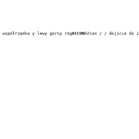
 współrzędna y lewy górny róg
HICON
hIcon
 / / dojście do i