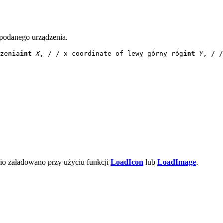
 podanego urządzenia.
zenia
int
 X
, 
/ / x-coordinate of lewy górny róg
int
 Y
, 
/ /
nio załadowano przy użyciu funkcji
LoadIcon
lub
LoadImage
.