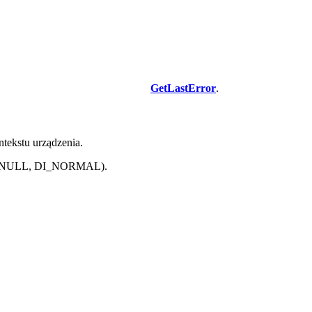
GetLastError
.
tekstu urządzenia.
 0, NULL, DI_NORMAL).