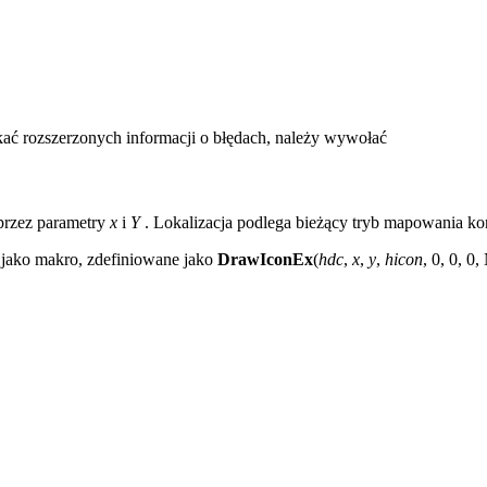
skać rozszerzonych informacji o błędach, należy wywołać
 przez parametry
x
i
Y
. Lokalizacja podlega bieżący tryb mapowania kon
jako makro, zdefiniowane jako
DrawIconEx
(
hdc
,
x
,
y
,
hicon
, 0, 0,