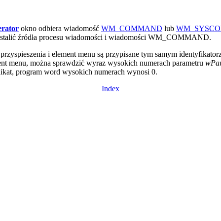
erator
okno odbiera wiadomość
WM_COMMAND
lub
WM_SYSC
io ustalić źródła procesu wiadomości i wiadomości WM_COMMAND.
, przyspieszenia i element menu są przypisane tym samym identyfikato
t menu, można sprawdzić wyraz wysokich numerach parametru
wPa
ikat, program word wysokich numerach wynosi 0.
Index