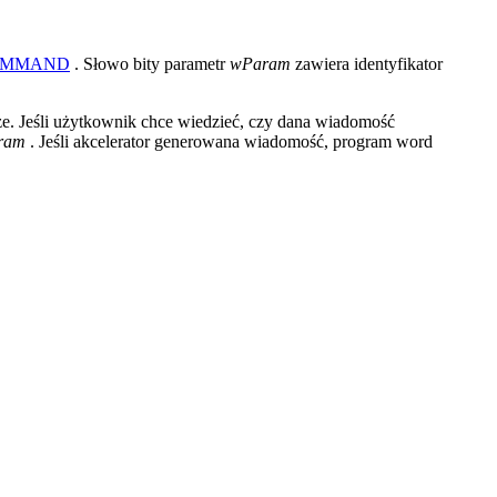
OMMAND
. Słowo bity parametr
wParam
zawiera identyfikator
rze. Jeśli użytkownik chce wiedzieć, czy dana wiadomość
ram
. Jeśli akcelerator generowana wiadomość, program word