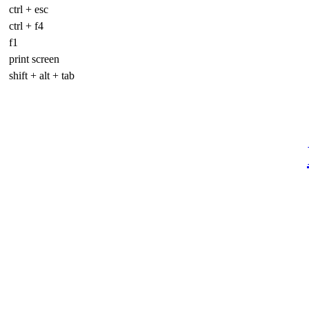
ctrl + esc
ctrl + f4
f1
print screen
shift + alt + tab