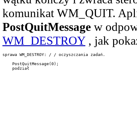
komunikat WM_QUIT. Apli
PostQuitMessage
w odpowi
WM_DESTROY
, jak pok
sprawa WM_DESTROY: / / oczyszczania zadań. 

    PostQuitMessage(0); 

    podział 
