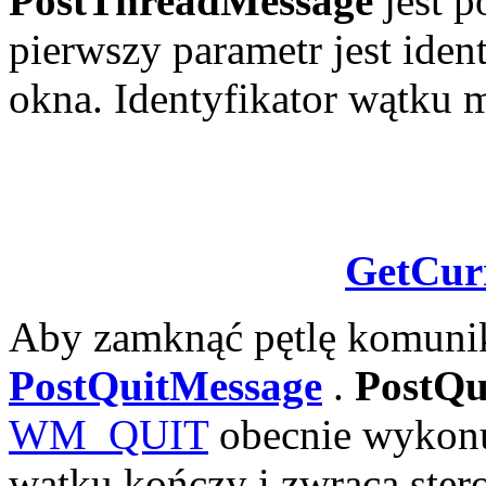
PostThreadMessage
jest 
pierwszy parametr jest iden
okna. Identyfikator wątku
GetCur
Aby zamknąć pętlę komunika
PostQuitMessage
.
PostQu
WM_QUIT
obecnie wykonu
wątku kończy i zwraca ster